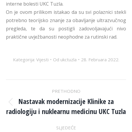
interne bolesti UKC Tuzla.
On je ovom prilikom istakao da su svi polaznici stekli
potrebno teorijsko znanje za obavljanje ultrazvučnog
pregleda, te da su postigli zadovoljavajući nivo
praktične uvježbanosti neophodne za rutinski rad.
Kategorija:
Vijesti
Od
ukctuzla
28. Februara 2022.
POST
PRETHODNO
NAVIGATION
Nastavak modernizacije Klinike za
Previous
radiologiju i nuklearnu medicinu UKC Tuzla
post:
SLJEDEĆE