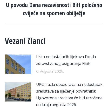
U povodu Dana nezavisnosti BiH položeno
Next
cvijeće na spomen obilježje
post:
Vezani članci
Lista nedostajućih lijekova Fonda
zdravstvenog osiguranja FBiH
6. Augusta 2026.
UKC Tuzla upozorava na nedostatak
sredstava za liječenje povratnika:
Ugovorena sredstva će biti utrošena
do kraja avgusta 2026.