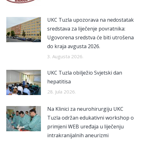
UKC Tuzla upozorava na nedostatak
sredstava za liječenje povratnika:
Ugovorena sredstva će biti utrošena
do kraja avgusta 2026.
3. Augusta 2026.
UKC Tuzla obilježio Svjetski dan
hepatitisa
28. Jula 2026.
Na Klinici za neurohirurgiju UKC
Tuzla održan edukativni workshop o
primjeni WEB uređaja u liječenju
intrakranijalnih aneurizmi