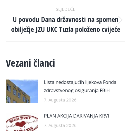
SLJEDEĆE
U povodu Dana državnosti na spomen
Next
obilježje JZU UKC Tuzla položeno cvijeće
post:
Vezani članci
Lista nedostajućih lijekova Fonda
zdravstvenog osiguranja FBiH
7. Augusta 2026.
PLAN AKCIJA DARIVANJA KRVI
7. Augusta 2026.