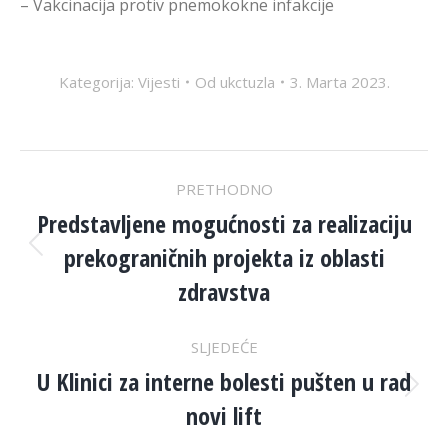
– Vakcinacija protiv pnemokokne infakcije
Kategorija:
Vijesti
Od
ukctuzla
3. Marta 2023.
POST
PRETHODNO
NAVIGATION
Predstavljene mogućnosti za realizaciju
prekograničnih projekta iz oblasti
Previous
post:
zdravstva
SLJEDEĆE
U Klinici za interne bolesti pušten u rad
Next
novi lift
post: