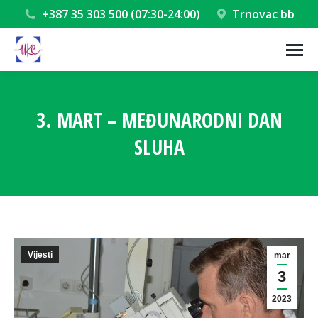
+387 35 303 500 (07:30-24:00)
Trnovac bb
3. MART – MEĐUNARODNI DAN
SLUHA
You are here:
Vijesti
mar
3
2023