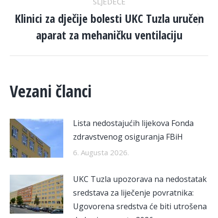
SLJEDEĆE
Klinici za dječije bolesti UKC Tuzla uručen
Next
aparat za mehaničku ventilaciju
post:
Vezani članci
Lista nedostajućih lijekova Fonda
zdravstvenog osiguranja FBiH
6. Augusta 2026.
UKC Tuzla upozorava na nedostatak
sredstava za liječenje povratnika:
Ugovorena sredstva će biti utrošena