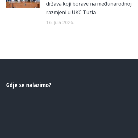
država koji borave na međunarodnoj
razmjeni u UKC Tuzla
16. Jula 2026.
Gdje se nalazimo?