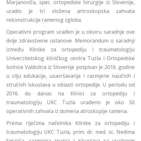
Marjanoviča, spec. ortopedske hirurgije iz Slovenije,
uradio je tri složena artroskopska zahvata
rekonstrukcije ramenog zgloba.
Operativni program urađen je u okviru saradnje ove
dvije zdravstvene ustanove. Memorandum o saradnji
između Klinike za ortopediju i traumatologiju
Univerzitetskog kliničkog centra Tuzla i Ortopedske
bolnice Valdoltra iz Slovenije potpisan je 2016. godine
u cilju edukacije, usavršavanja i razmjene naučnih i
stručnih iskustava u oblasti ortopedije. U periodu od
2016. do danas na Klinici za ortopediju i
traumatologiju UKC Tuzla urađeno je oko 50
operativnih zahvata iz domena atroskopije ramena.
Prema riječima načelnika Klinike za ortopediju i
traumatologiju UKC Tuzla, prim. dr. med. sc. Nedima
Smajića, razmjena znanja i iskustava sa uvaženim