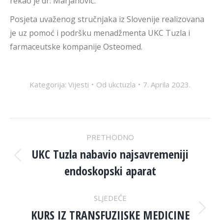
rekao je dr. Marjanovič.
Posjeta uvaženog stručnjaka iz Slovenije realizovana
je uz pomoć i podršku menadžmenta UKC Tuzla i
farmaceutske kompanije Osteomed.
Kategorija:
Vijesti
Od
ukctuzla
7. Aprila 2023.
POST
PRETHODNO
NAVIGATION
UKC Tuzla nabavio najsavremeniji
Previous
endoskopski aparat
post:
SLJEDEĆE
KURS IZ TRANSFUZIJSKE MEDICINE
Next