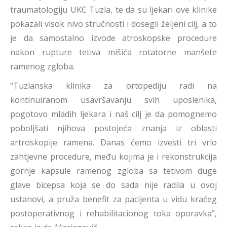
traumatologiju UKC Tuzla, te da su ljekari ove klinike
pokazali visok nivo stručnosti i dosegli željeni cilj, a to
je da samostalno izvode atroskopske procedure
nakon rupture tetiva mišića rotatorne manšete
ramenog zgloba.
“Tuzlanska klinika za ortopediju radi na
kontinuiranom usavršavanju svih uposlenika,
pogotovo mladih ljekara i naš cilj je da pomognemo
poboljšati njihova postojeća znanja iz oblasti
artroskopije ramena. Danas ćemo izvesti tri vrlo
zahtjevne procedure, među kojima je i rekonstrukcija
gornje kapsule ramenog zgloba sa tetivom duge
glave bicepsa koja se do sada nije radila u ovoj
ustanovi, a pruža benefit za pacijenta u vidu kraćeg
postoperativnog i rehabilitacionog toka oporavka”,