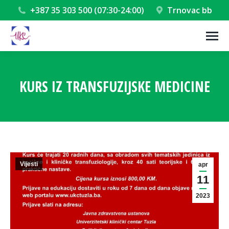
+387 35 303 500 (07:30-24:00)
Trnovac bb
KURS IZ TRANSFUZIJSKE MEDICINE
You are here:
Vijesti
apr
11
2023