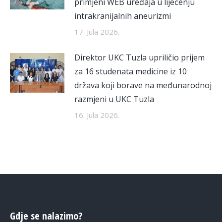
primjeni WEB uređaja u liječenju
intrakranijalnih aneurizmi
17. Jula 2026.
Direktor UKC Tuzla upriličio prijem
za 16 studenata medicine iz 10
država koji borave na međunarodnoj
razmjeni u UKC Tuzla
16. Jula 2026.
Gdje se nalazimo?