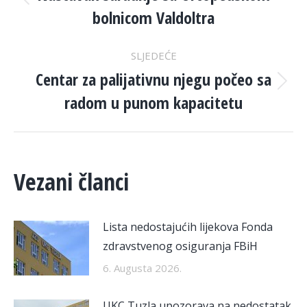
NAVIGATION
Previous
bolnicom Valdoltra
post:
SLJEDEĆE
Centar za palijativnu njegu počeo sa
Next
radom u punom kapacitetu
post:
Vezani članci
Lista nedostajućih lijekova Fonda
zdravstvenog osiguranja FBiH
6. Augusta 2026.
UKC Tuzla upozorava na nedostatak