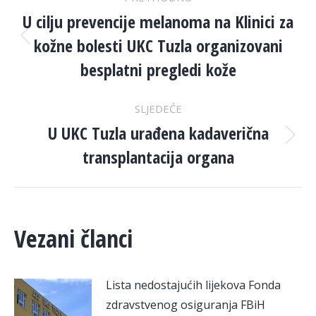
NAVIGATION
U cilju prevencije melanoma na Klinici za
kožne bolesti UKC Tuzla organizovani
Previous
post:
besplatni pregledi kože
SLJEDEĆE
U UKC Tuzla urađena kadaverična
Next
transplantacija organa
post:
Vezani članci
Lista nedostajućih lijekova Fonda
zdravstvenog osiguranja FBiH