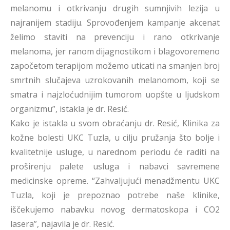
melanomu i otkrivanju drugih sumnjivih lezija u
najranijem stadiju. Sprovođenjem kampanje akcenat
želimo staviti na prevenciju i rano otkrivanje
melanoma, jer ranom dijagnostikom i blagovoremeno
započetom terapijom možemo uticati na smanjen broj
smrtnih slučajeva uzrokovanih melanomom, koji se
smatra i najzloćudnijim tumorom uopšte u ljudskom
organizmu”, istakla je dr. Resić.
Kako je istakla u svom obraćanju dr. Resić, Klinika za
kožne bolesti UKC Tuzla, u cilju pružanja što bolje i
kvalitetnije usluge, u narednom periodu će raditi na
proširenju palete usluga i nabavci savremene
medicinske opreme. “Zahvaljujući menadžmentu UKC
Tuzla, koji je prepoznao potrebe naše klinike,
iščekujemo nabavku novog dermatoskopa i CO2
lasera”, najavila je dr. Resić.