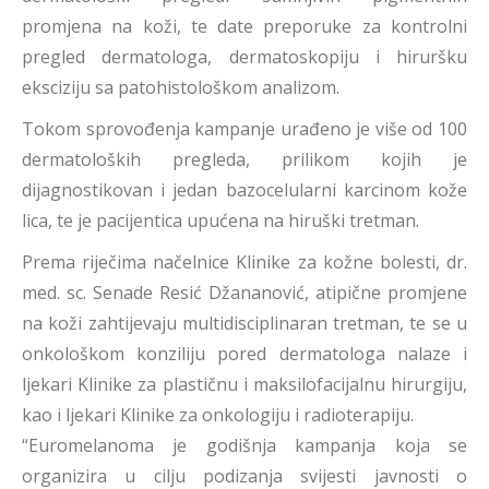
promjena na koži, te date preporuke za kontrolni
pregled dermatologa, dermatoskopiju i hiruršku
eksciziju sa patohistološkom analizom.
Tokom sprovođenja kampanje urađeno je više od 100
dermatoloških pregleda, prilikom kojih je
dijagnostikovan i jedan bazocelularni karcinom kože
lica, te je pacijentica upućena na hiruški tretman.
Prema riječima načelnice Klinike za kožne bolesti, dr.
med. sc. Senade Resić Džananović, atipične promjene
na koži zahtijevaju multidisciplinaran tretman, te se u
onkološkom konziliju pored dermatologa nalaze i
ljekari Klinike za plastičnu i maksilofacijalnu hirurgiju,
kao i ljekari Klinike za onkologiju i radioterapiju.
“Euromelanoma je godišnja kampanja koja se
organizira u cilju podizanja svijesti javnosti o