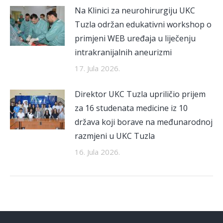
Na Klinici za neurohirurgiju UKC
Tuzla održan edukativni workshop o
primjeni WEB uređaja u liječenju
intrakranijalnih aneurizmi
17. Jula 2026.
Direktor UKC Tuzla upriličio prijem
za 16 studenata medicine iz 10
država koji borave na međunarodnoj
razmjeni u UKC Tuzla
16. Jula 2026.