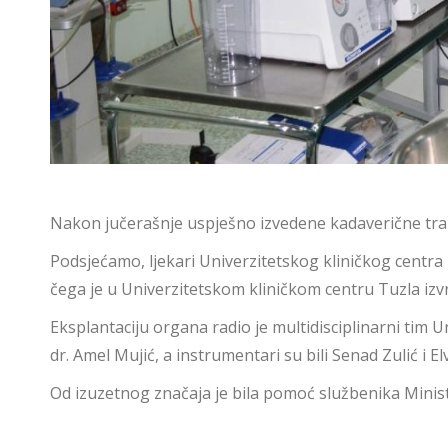
Nakon jučerašnje uspješno izvedene kadaverične trans
Podsjećamo, ljekari Univerzitetskog kliničkog centra
čega je u Univerzitetskom kliničkom centru Tuzla izv
Eksplantaciju organa radio je multidisciplinarni tim U
dr. Amel Mujić, a instrumentari su bili Senad Zulić i Elv
Od izuzetnog značaja je bila pomoć službenika Minist