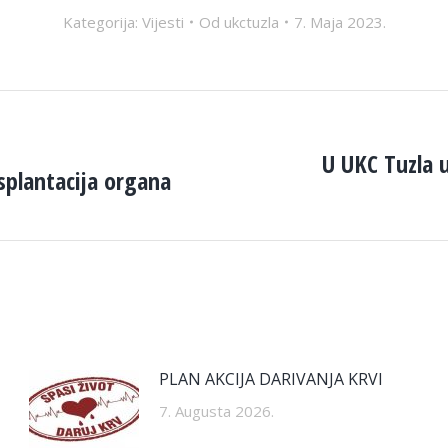
Kategorija:
Vijesti
Od
ukctuzla
7. Maja 2023.
U UKC Tuzla 
splantacija organa
Next
post:
PLAN AKCIJA DARIVANJA KRVI
7. Augusta 2026.