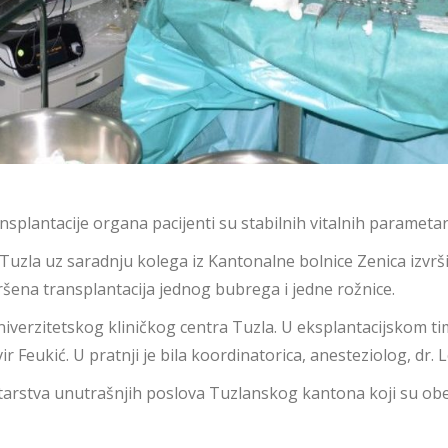
plantacije organa pacijenti su stabilnih vitalnih parametar
 Tuzla uz saradnju kolega iz Kantonalne bolnice Zenica izvrš
ršena transplantacija jednog bubrega i jedne rožnice.
niverzitetskog kliničkog centra Tuzla. U eksplantacijskom timu
ir Feukić. U pratnji je bila koordinatorica, anesteziolog, dr. L
arstva unutrašnjih poslova Tuzlanskog kantona koji su obezb