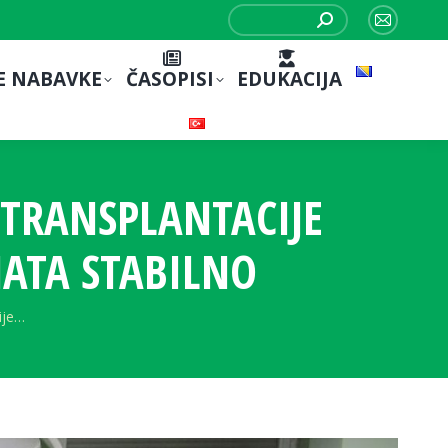
Search:
Mail
page
E NABAVKE
ČASOPISI
EDUKACIJA
opens
in
new
window
 TRANSPLANTACIJE
NATA STABILNO
ije…