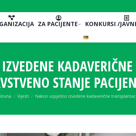
GANIZACIJA
ZA PACIJENTE
KONKURSI /JAVN
IZVEDENE KADAVERIČNE
STVENO STANJE PACIJE
 are here:
lovna
Vijesti
Nakon uspješno izvedene kadaverične transplantac