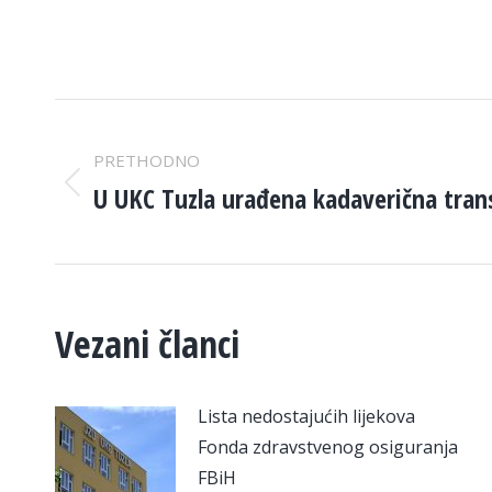
POST
PRETHODNO
NAVIGATION
U UKC Tuzla urađena kadaverična tran
Previous
post:
Vezani članci
Lista nedostajućih lijekova
Fonda zdravstvenog osiguranja
FBiH