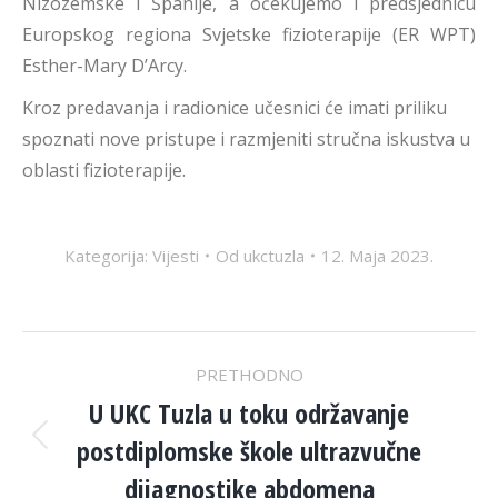
Nizozemske i Španije, a očekujemo i predsjednicu
Europskog regiona Svjetske fizioterapije (ER WPT)
Esther-Mary D’Arcy.
Kroz predavanja i radionice učesnici će imati priliku
spoznati nove pristupe i razmjeniti stručna iskustva u
oblasti fizioterapije.
Kategorija:
Vijesti
Od
ukctuzla
12. Maja 2023.
POST
PRETHODNO
NAVIGATION
U UKC Tuzla u toku održavanje
postdiplomske škole ultrazvučne
Previous
post:
dijagnostike abdomena