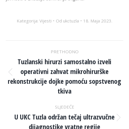
Kategorija:
Vijesti
Od
ukctuzla
18. Maja 2023.
POST
PRETHODNO
NAVIGATION
Tuzlanski hirurzi samostalno izveli
operativni zahvat mikrohirurške
Previous
rekonstrukcije dojke pomoću sopstvenog
post:
tkiva
SLJEDEĆE
U UKC Tuzla održan tečaj ultrazvučne
Next
dijagnostike vratne regije