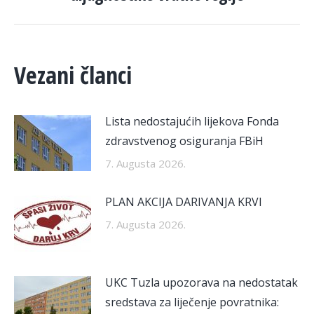
post:
Vezani članci
Lista nedostajućih lijekova Fonda
zdravstvenog osiguranja FBiH
7. Augusta 2026.
PLAN AKCIJA DARIVANJA KRVI
7. Augusta 2026.
UKC Tuzla upozorava na nedostatak
sredstava za liječenje povratnika: