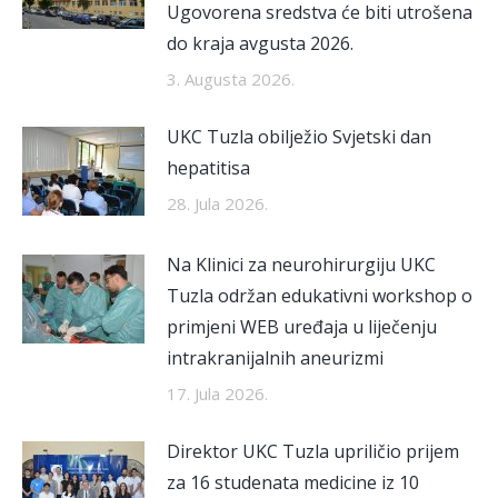
Ugovorena sredstva će biti utrošena
do kraja avgusta 2026.
3. Augusta 2026.
UKC Tuzla obilježio Svjetski dan
hepatitisa
28. Jula 2026.
Na Klinici za neurohirurgiju UKC
Tuzla održan edukativni workshop o
primjeni WEB uređaja u liječenju
intrakranijalnih aneurizmi
17. Jula 2026.
Direktor UKC Tuzla upriličio prijem
za 16 studenata medicine iz 10