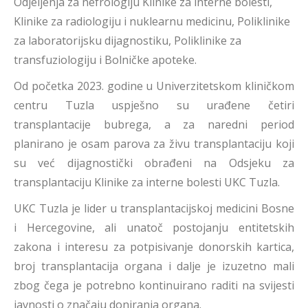
Odjeljenja za nefrologiju Klinike za interne bolesti,
Klinike za radiologiju i nuklearnu medicinu, Poliklinike
za laboratorijsku dijagnostiku, Poliklinike za
transfuziologiju i Bolničke apoteke.
Od početka 2023. godine u Univerzitetskom kliničkom
centru Tuzla uspješno su urađene četiri
transplantacije bubrega, a za naredni period
planirano je osam parova za živu transplantaciju koji
su već dijagnostički obrađeni na Odsjeku za
transplantaciju Klinike za interne bolesti UKC Tuzla.
UKC Tuzla je lider u transplantacijskoj medicini Bosne
i Hercegovine, ali unatoč postojanju entitetskih
zakona i interesu za potpisivanje donorskih kartica,
broj transplantacija organa i dalje je izuzetno mali
zbog čega je potrebno kontinuirano raditi na svijesti
javnosti o značaju doniranja organa.