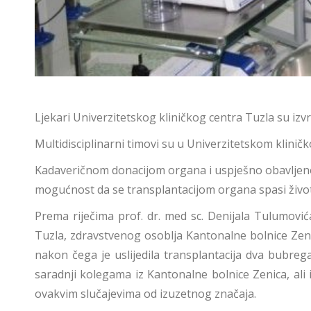
Ljekari Univerzitetskog kliničkog centra Tuzla su izvr
Multidisciplinarni timovi su u Univerzitetskom klinič
Kadaveričnom donacijom organa i uspješno obavljenom
mogućnost da se transplantacijom organa spasi život i
Prema riječima prof. dr. med sc. Denijala Tulumovi
Tuzla, zdravstvenog osoblja Kantonalne bolnice Zeni
nakon čega je uslijedila transplantacija dva bubre
saradnji kolegama iz Kantonalne bolnice Zenica, al
ovakvim slučajevima od izuzetnog značaja.