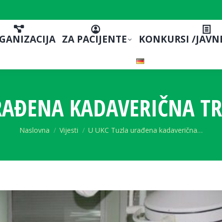
GANIZACIJA
ZA PACIJENTE
KONKURSI /JAVN
RAĐENA KADAVERIČNA T
You are here:
Naslovna
Vijesti
U UKC Tuzla urađena kadaverična…