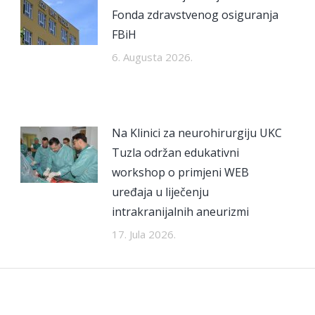
Fonda zdravstvenog osiguranja
FBiH
6. Augusta 2026.
Na Klinici za neurohirurgiju UKC
Tuzla održan edukativni
workshop o primjeni WEB
uređaja u liječenju
intrakranijalnih aneurizmi
17. Jula 2026.