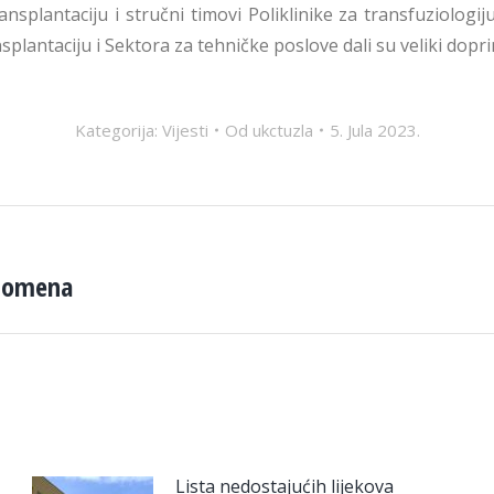
ransplantaciju i stručni timovi Poliklinike za transfuziologij
nsplantaciju i Sektora za tehničke poslove dali su veliki dopr
Kategorija:
Vijesti
Od
ukctuzla
5. Jula 2023.
bdomena
Next
post:
Lista nedostajućih lijekova