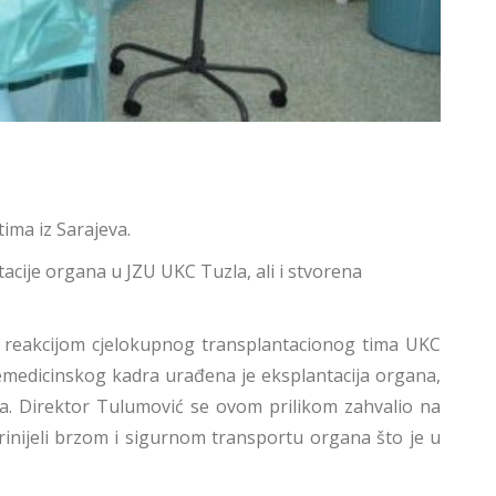
ima iz Sarajeva.
cije organa u JZU UKC Tuzla, ali i stvorena
om reakcijom cjelokupnog transplantacionog tima UKC
nemedicinskog kadra urađena je eksplantacija organa,
la. Direktor Tulumović se ovom prilikom zahvalio na
inijeli brzom i sigurnom transportu organa što je u