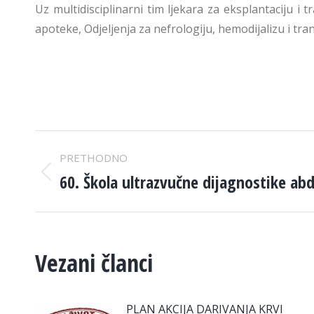
Uz multidisciplinarni tim ljekara za eksplantaciju i t
apoteke, Odjeljenja za nefrologiju, hemodijalizu i tra
POST
PRETHODNO
NAVIGATION
60. Škola ultrazvučne dijagnostike a
Previous
post:
Vezani članci
PLAN AKCIJA DARIVANJA KRVI