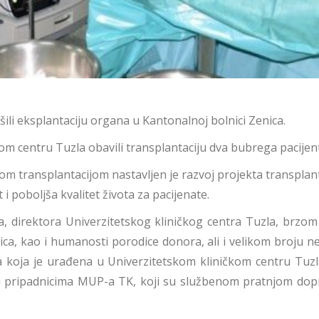
šili eksplantaciju organa u Kantonalnoj bolnici Zenica.
kom centru Tuzla obavili transplantaciju dva bubrega pacijent
 transplantacijom nastavljen je razvoj projekta transplanta
 poboljša kvalitet života za pacijenate.
ća, direktora Univerzitetskog kliničkog centra Tuzla, brz
ca, kao i humanosti porodice donora, ali i velikom broju 
ga koja je urađena u Univerzitetskom kliničkom centru Tuz
i i pripadnicima MUP-a TK, koji su službenom pratnjom dopr