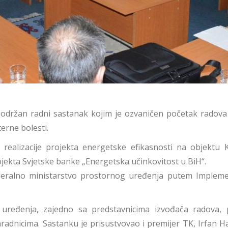
 održan radni sastanak kojim je ozvaničen početak radova
erne bolesti.
realizacije projekta energetske efikasnosti na objektu K
rojekta Svjetske banke „Energetska učinkovitost u BiH“.
deralno ministarstvo prostornog uređenja putem Impleme
 uređenja, zajedno sa predstavnicima izvođača radova, 
aradnicima. Sastanku je prisustvovao i premijer TK, Irfan Ha