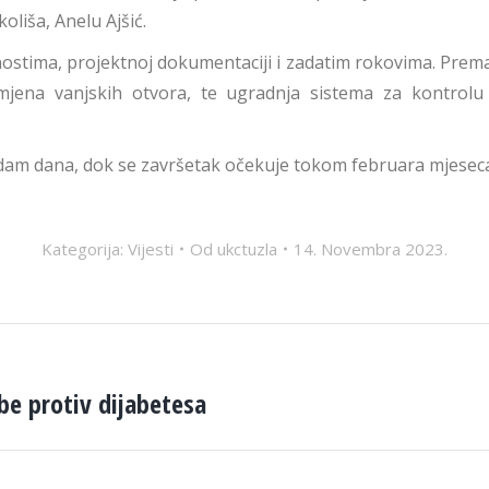
oliša, Anelu Ajšić.
tima, projektnoj dokumentaciji i zadatim rokovima. Prema p
amjena vanjskih otvora, te ugradnja sistema za kontrolu
edam dana, dok se završetak očekuje tokom februara mjesec
Kategorija:
Vijesti
Od
ukctuzla
14. Novembra 2023.
be protiv dijabetesa
Next
post: