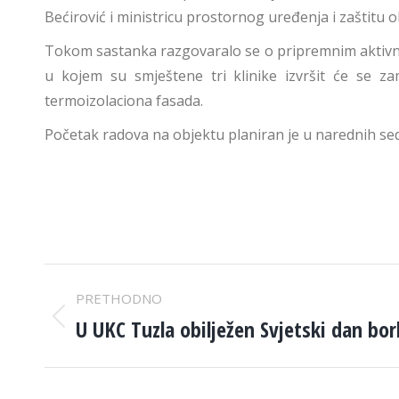
Bećirović i ministricu prostornog uređenja i zaštitu ok
Tokom sastanka razgovaralo se o pripremnim aktivnos
u kojem su smještene tri klinike izvršit će se z
termoizolaciona fasada.
Početak radova na objektu planiran je u narednih s
POST
PRETHODNO
NAVIGATION
U UKC Tuzla obilježen Svjetski dan bor
Previous
post: