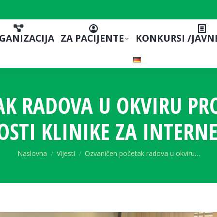
GANIZACIJA
ZA PACIJENTE
KONKURSI /JAVN
AK RADOVA U OKVIRU PRO
OSTI KLINIKE ZA INTERNE
You are here:
Naslovna
Vijesti
Ozvaničen početak radova u okviru…