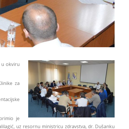
 u okviru
linike za
ntacijske
primio je
lilagić, uz resornu ministricu zdravstva, dr. Dušanku