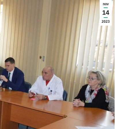
nov
14
2023