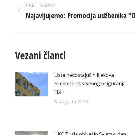
PRETHODNO
NAVIGATION
Najavljujemo: Promocija udžbenika “O
Previous
post:
Vezani članci
Lista nedostajućih lijekova
Fonda zdravstvenog osiguranja
FBiH
5. Augusta 2026.
UKC Tuzla obilježio Svjetski dan