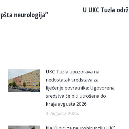
U UKC Tuzla održ
pšta neurologija”
Next
post:
UKC Tuzla upozorava na
nedostatak sredstava za
liječenje povratnika: Ugovorena
sredstva će biti utrošena do
kraja avgusta 2026.
3. Augusta 2026.
Na Klinici za neurohirurgiju UKC