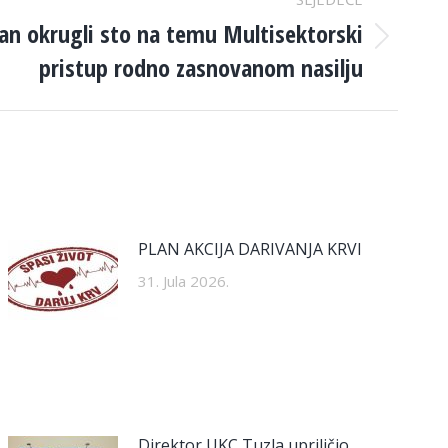
an okrugli sto na temu Multisektorski
pristup rodno zasnovanom nasilju
PLAN AKCIJA DARIVANJA KRVI
31. Jula 2026.
Direktor UKC Tuzla upriličio