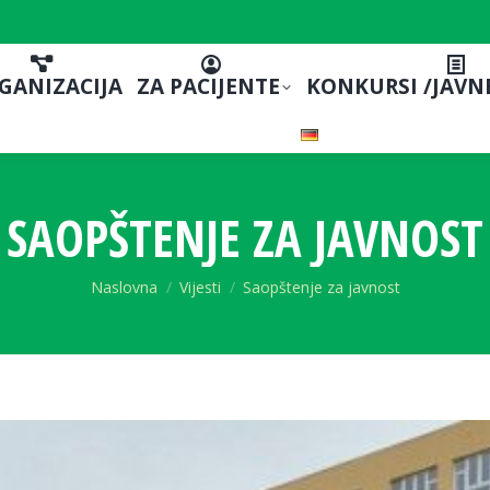
GANIZACIJA
ZA PACIJENTE
KONKURSI /JAVN
SAOPŠTENJE ZA JAVNOST
You are here:
Naslovna
Vijesti
Saopštenje za javnost