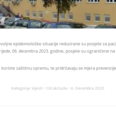
ljne epidemiološke situacije reducirane su posjete za pacij
ede, 06. decembra 2023. godine, posjete su ograničene na 
oriste zaštitnu opremu, te pridržavaju se mjera prevencije u 
Kategorija:
Vijesti
Od
ukctuzla
6. Decembra 2023.