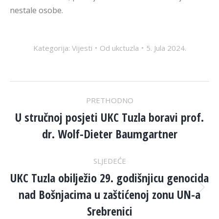
nestale osobe.
Kategorija:
Vijesti
Od
ukctuzla
5. Jula 2024.
POST
PRETHODNO
NAVIGATION
U stručnoj posjeti UKC Tuzla boravi prof.
Previous
dr. Wolf-Dieter Baumgartner
post:
SLJEDEĆE
UKC Tuzla obilježio 29. godišnjicu genocida
nad Bošnjacima u zaštićenoj zonu UN-a
Next
post:
Srebrenici