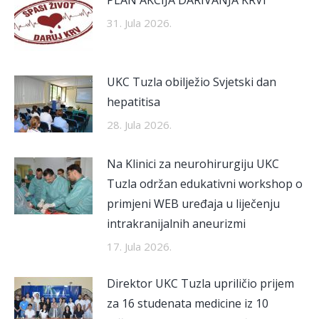
PLAN AKCIJA DARIVANJA KRVI
31. Jula 2026.
UKC Tuzla obilježio Svjetski dan
hepatitisa
28. Jula 2026.
Na Klinici za neurohirurgiju UKC
Tuzla održan edukativni workshop o
primjeni WEB uređaja u liječenju
intrakranijalnih aneurizmi
17. Jula 2026.
Direktor UKC Tuzla upriličio prijem
za 16 studenata medicine iz 10