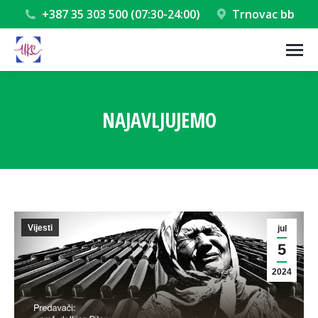
+387 35 303 500 (07:30-24:00)
Trnovac bb
NAJAVLJUJEMO
You are here:
Vijesti
jul
5
2024