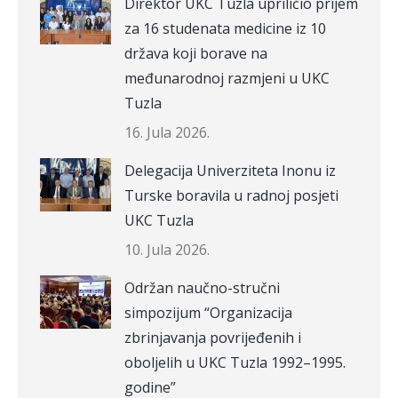
Direktor UKC Tuzla upriličio prijem
za 16 studenata medicine iz 10
država koji borave na
međunarodnoj razmjeni u UKC
Tuzla
16. Jula 2026.
Delegacija Univerziteta Inonu iz
Turske boravila u radnoj posjeti
UKC Tuzla
10. Jula 2026.
Održan naučno-stručni
simpozijum “Organizacija
zbrinjavanja povrijeđenih i
oboljelih u UKC Tuzla 1992–1995.
godine”