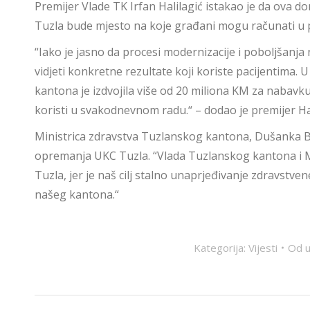
Premijer Vlade TK Irfan Halilagić istakao je da ova 
Tuzla bude mjesto na koje građani mogu računati u p
“Iako je jasno da procesi modernizacije i poboljšanja
vidjeti konkretne rezultate koji koriste pacijentima. 
kantona je izdvojila više od 20 miliona KM za nabav
koristi u svakodnevnom radu.“ – dodao je premijer Hal
Ministrica zdravstva Tuzlanskog kantona, Dušanka Be
opremanja UKC Tuzla. “Vlada Tuzlanskog kantona i Mi
Tuzla, jer je naš cilj stalno unaprjeđivanje zdravstv
našeg kantona.“
Kategorija:
Vijesti
Od