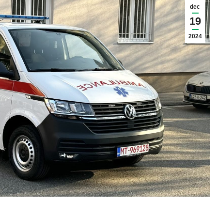
dec
19
2024