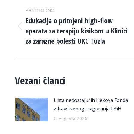
POST
PRETHODNO
NAVIGATION
Edukacija o primjeni high-flow
aparata za terapiju kisikom u Klinici
Previous
post:
za zarazne bolesti UKC Tuzla
Vezani članci
Lista nedostajućih lijekova Fonda
zdravstvenog osiguranja FBiH
6. Augusta 2026.