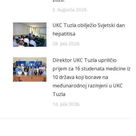
3. Augusta 2026.
UKC Tuzla obilježio Svjetski dan
hepatitisa
28. Jula 2026.
Direktor UKC Tuzla upriličio
prijem za 16 studenata medicine iz
10 država koji borave na
međunarodnoj razmjeni u UKC
Tuzla
16. Jula 2026.