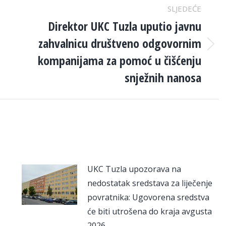
SLJEDEĆE
Direktor UKC Tuzla uputio javnu
zahvalnicu društveno odgovornim
Next
kompanijama za pomoć u čišćenju
post:
snježnih nanosa
UKC Tuzla upozorava na
nedostatak sredstava za liječenje
povratnika: Ugovorena sredstva
će biti utrošena do kraja avgusta
2026.