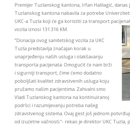
Premijer Tuzlanskog kantona, Irfan Halilagić, danas j
Tuzlanskog kantona nabavila za potrebe Univerzitet
UKC-a Tuzla koji će ga koristiti za transport pacijen
vozila iznosi 131.316 KM.
“Donacija ovog sanitetskog vozila za UKC
Tuzla predstavlja značajan korak u
unaprjeđenju naših usluga i olakšavanju
transporta pacijenata. Omogućit će nam brži
i sigurniji transport, čime ćemo dodatno
poboljšati kvalitet zdravstvenih usluga koju
pružamo našim pacijentima. Zahvalni smo
Vladi Tuzlanskog kantona na kontinuiranoj
podršci i razumijevanju potreba našeg
zdravstvenog sistema. Ovaj gest još jednom potvrđuj
od izuzetne važnosti.“- rekao je direktor UKC Tuzla, 