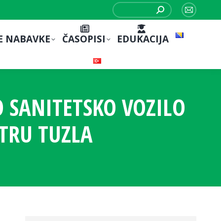
Search:
Mail
page
E NABAVKE
ČASOPISI
EDUKACIJA
opens
in
new
window
 SANITETSKO VOZILO
TRU TUZLA