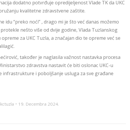
donacija dodatno potvrđuje opredijeljenost Vlade TK da UKC
ružanju kvalitetne zdravstvene zaštite.
 ne idu “preko noći” , drago mi je što već danas možemo
U protekle nešto više od dvije godine, Vlada Tuzlanskog
ku opreme za UKC Tuzla, a značajan dio te opreme već se
ilagić.
ćirović, također je naglasila važnost nastavka procesa
nistarstvo zdravstva nastavit će biti oslonac UKC-u
ene infrastrukture i poboljšanje usluga za sve građane
ukctuzla
19. Decembra 2024.