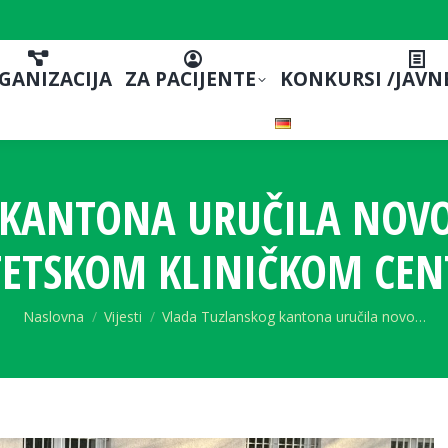
GANIZACIJA
ZA PACIJENTE
KONKURSI /JAVN
KANTONA URUČILA NOVO
TETSKOM KLINIČKOM CEN
You are here:
Naslovna
Vijesti
Vlada Tuzlanskog kantona uručila novo…