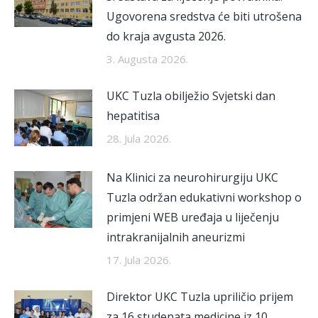
Ugovorena sredstva će biti utrošena
do kraja avgusta 2026.
3. Augusta 2026.
UKC Tuzla obilježio Svjetski dan
hepatitisa
28. Jula 2026.
Na Klinici za neurohirurgiju UKC
Tuzla održan edukativni workshop o
primjeni WEB uređaja u liječenju
intrakranijalnih aneurizmi
17. Jula 2026.
Direktor UKC Tuzla upriličio prijem
za 16 studenata medicine iz 10