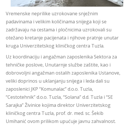
Vremenske neprilike uzrokovane snježnim
padavinama i velikim količinama snijega koji se
zadržavaju na cestama i pločnicima uzrokovali su
otežano kretanje pacijenata i njihove pratnje unutar
kruga Univerzitetskog kliničkog centra Tuzla.
Uz koordinaciju i angažman zaposlenika Sektora za
tehničke poslove, Unutarnje službe zaštite, kao i
dobrovoljni angažman ostalih zaposlenika Ustanove,
veliki doprinos u uklanjanju snijega i leda dali su
zaposlenici JKP “Komunalac” d.o.o. Tuzla,
“Cestotehnik” d.o.o. Tuzla, “Solana” d.d. Tuzla i “SE
Sarajka” Živinice kojima direktor Univerzitetskog
kliničkog centra Tuzla, prof. dr. med. sc. Šekib
Umihanić ovom prilikom upućuje javnu zahvalnost.