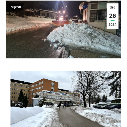
Vijesti
dec
26
2024