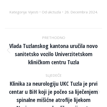
Kategorija:
Vijesti
Od
ukctuzla
26. Decembra 2024.
POST
PRETHODNO
NAVIGATION
Vlada Tuzlanskog kantona uručila novo
sanitetsko vozilo Univerzitetskom
Previous
post:
kliničkom centru Tuzla
SLJEDEĆE
Klinika za neurologiju UKC Tuzla je prvi
centar u BiH koji je počeo sa liječenjem
Next
spinalne mišićne atrofije lijekom
post: