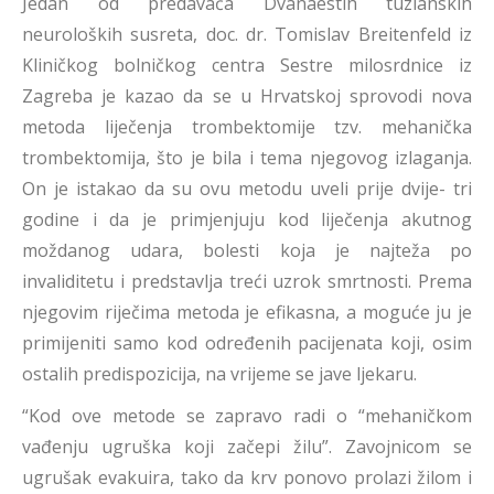
Jedan od predavača Dvanaestih tuzlanskih
neuroloških susreta, doc. dr. Tomislav Breitenfeld iz
Kliničkog bolničkog centra Sestre milosrdnice iz
Zagreba je kazao da se u Hrvatskoj sprovodi nova
metoda liječenja trombektomije tzv. mehanička
trombektomija, što je bila i tema njegovog izlaganja.
On je istakao da su ovu metodu uveli prije dvije- tri
godine i da je primjenjuju kod liječenja akutnog
moždanog udara, bolesti koja je najteža po
invaliditetu i predstavlja treći uzrok smrtnosti. Prema
njegovim riječima metoda je efikasna, a moguće ju je
primijeniti samo kod određenih pacijenata koji, osim
ostalih predispozicija, na vrijeme se jave ljekaru.
“Kod ove metode se zapravo radi o “mehaničkom
vađenju ugruška koji začepi žilu”. Zavojnicom se
ugrušak evakuira, tako da krv ponovo prolazi žilom i