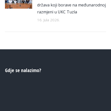
država koji borave na međunarodnoj
razmjeni u UKC Tuzla
16. Jula 2026.
Gdje se nalazimo?