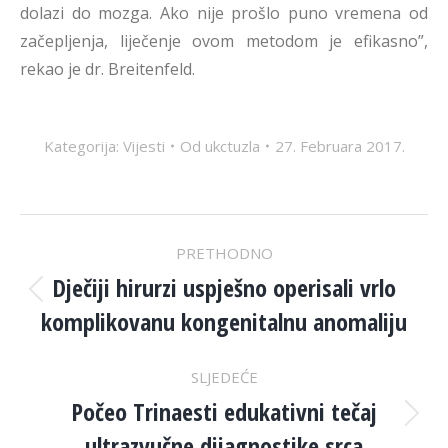
dolazi do mozga. Ako nije prošlo puno vremena od
začepljenja, liječenje ovom metodom je efikasno”,
rekao je dr. Breitenfeld.
Kategorija:
Vijesti
Od
ukctuzla
27. Februara 2017.
POST
PRETHODNO
NAVIGATION
Dječiji hirurzi uspješno operisali vrlo
Previous
komplikovanu kongenitalnu anomaliju
post:
SLJEDEĆE
Počeo Trinaesti edukativni tečaj
Next
ultrazvučne dijagnostike srca