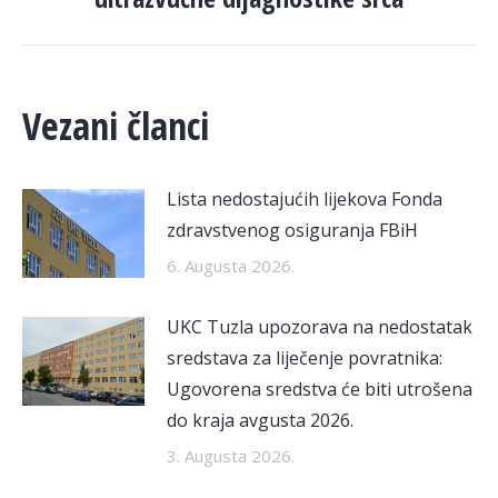
post:
Vezani članci
Lista nedostajućih lijekova Fonda
zdravstvenog osiguranja FBiH
6. Augusta 2026.
UKC Tuzla upozorava na nedostatak
sredstava za liječenje povratnika:
Ugovorena sredstva će biti utrošena
do kraja avgusta 2026.
3. Augusta 2026.