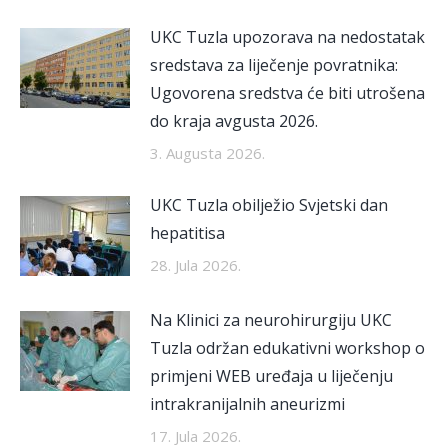
UKC Tuzla upozorava na nedostatak
sredstava za liječenje povratnika:
Ugovorena sredstva će biti utrošena
do kraja avgusta 2026.
3. Augusta 2026.
UKC Tuzla obilježio Svjetski dan
hepatitisa
28. Jula 2026.
Na Klinici za neurohirurgiju UKC
Tuzla održan edukativni workshop o
primjeni WEB uređaja u liječenju
intrakranijalnih aneurizmi
17. Jula 2026.