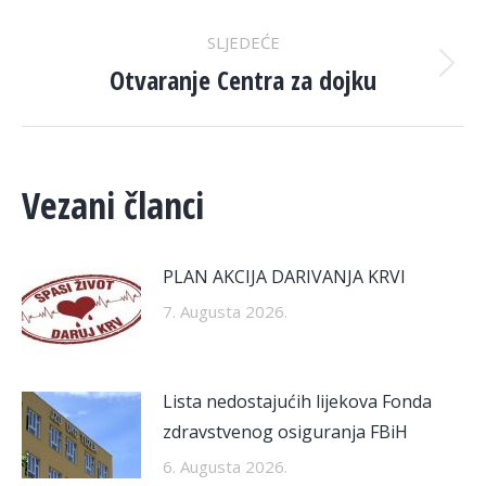
SLJEDEĆE
Otvaranje Centra za dojku
Next
post:
Vezani članci
PLAN AKCIJA DARIVANJA KRVI
7. Augusta 2026.
Lista nedostajućih lijekova Fonda
zdravstvenog osiguranja FBiH
6. Augusta 2026.