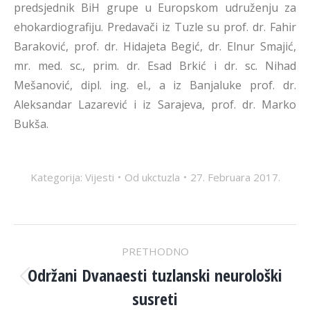
predsjednik BiH grupe u Europskom udruženju za
ehokardiografiju. Predavači iz Tuzle su prof. dr. Fahir
Baraković, prof. dr. Hidajeta Begić, dr. Elnur Smajić,
mr. med. sc., prim. dr. Esad Brkić i dr. sc. Nihad
Mešanović, dipl. ing. el., a iz Banjaluke prof. dr.
Aleksandar Lazarević i iz Sarajeva, prof. dr. Marko
Bukša.
Kategorija:
Vijesti
Od
ukctuzla
27. Februara 2017.
POST
PRETHODNO
NAVIGATION
Održani Dvanaesti tuzlanski neurološki
Previous
susreti
post: