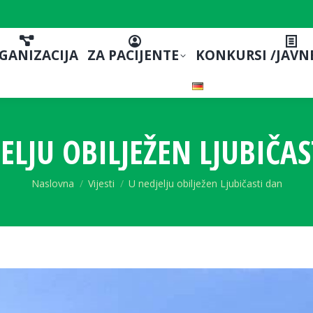
GANIZACIJA
ZA PACIJENTE
KONKURSI /JAVN
ELJU OBILJEŽEN LJUBIČA
You are here:
Naslovna
Vijesti
U nedjelju obilježen Ljubičasti dan