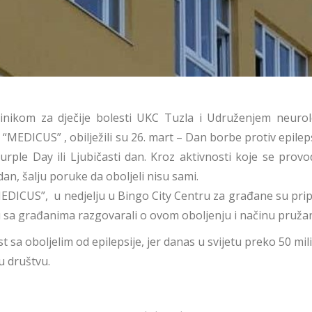
linikom za dječije bolesti UKC Tuzla i Udruženjem neuro
MEDICUS” , obilježili su 26. mart – Dan borbe protiv epilep
Purple Day ili Ljubičasti dan. Kroz aktivnosti koje se pr
 dan, šalju poruke da oboljeli nisu sami.
MEDICUS”, u nedjelju u Bingo City Centru za građane su prip
i su sa građanima razgovarali o ovom oboljenju i načinu pr
st sa oboljelim od epilepsije, jer danas u svijetu preko 50 mil
u društvu.