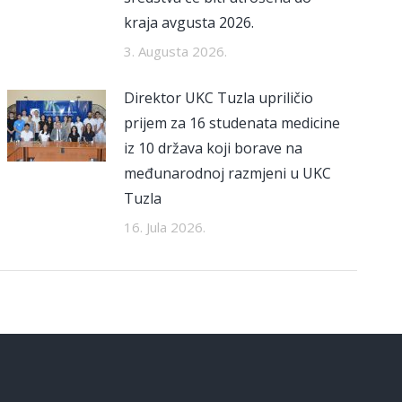
kraja avgusta 2026.
3. Augusta 2026.
Direktor UKC Tuzla upriličio
prijem za 16 studenata medicine
iz 10 država koji borave na
međunarodnoj razmjeni u UKC
Tuzla
16. Jula 2026.