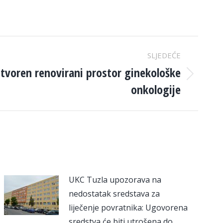
SLJEDEĆE
tvoren renovirani prostor ginekološke
onkologije
UKC Tuzla upozorava na
nedostatak sredstava za
liječenje povratnika: Ugovorena
sredstva će biti utrošena do