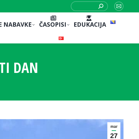
Search:
Mail
page
E NABAVKE
ČASOPISI
EDUKACIJA
opens
in
new
window
STI DAN
mar
27