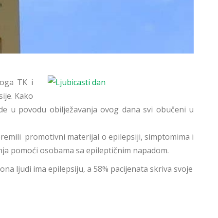
loga TK i
sije. Kako
ovode u povodu obilježavanja ovog dana svi obučeni u
remili promotivni materijal o epilepsiji, simptomima i
užanja pomoći osobama sa epileptičnim napadom.
iona ljudi ima epilepsiju, a 58% pacijenata skriva svoje