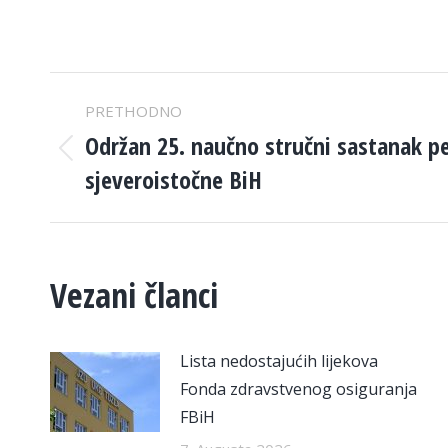
POST
PRETHODNO
NAVIGATION
Održan 25. naučno stručni sastanak pe
Previous
sjeveroistočne BiH
post:
Vezani članci
Lista nedostajućih lijekova
Fonda zdravstvenog osiguranja
FBiH