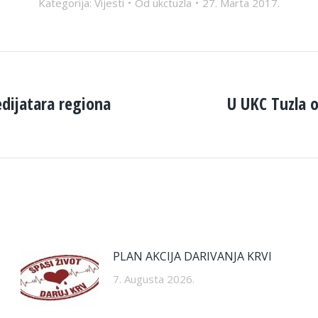
Kategorija:
Vijesti
Od
ukctuzla
27. Marta 2017.
dijatara regiona
U UKC Tuzla o
Next
post:
PLAN AKCIJA DARIVANJA KRVI
7. Augusta 2026.