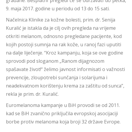
građane. Besplatni pregledi će se održavati do petka,
9. maja 2017. godine u periodu od 13 do 15 sati.
Načelnica Klinike za kožne bolesti, prim. dr. Senija
Kuralić je istakla da je cilj ovih pregleda na vrijeme
otkriti melanom, odnosno pregledane pacijente, kod
kojih postoji sumnja na rak kože, u ranoj fazi uputiti
na dalje liječenje. “Kroz kampanju, koja se ove godine
sprovodi pod sloganom „Ranom dijagnozom
spašavate život!“ želimo javnost informisati o važnosti
prevencije, zloupotrebi sunčanja i solarijuma i
neadekvatnom korištenju krema za zaštitu od sunca”,
rekla je prim. dr. Kuralić.
Euromelanoma kampanje u BiH provodi se od 2011.
kad se BiH zvanično priključila evropskoj asocijaciji
borbe protiv melanoma koja broji 32 države Evrope.