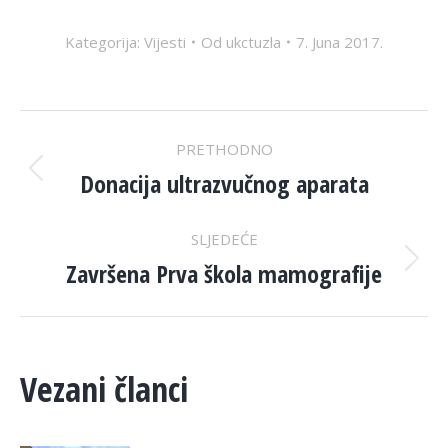
Kategorija:
Vijesti
Od
ukctuzla
7. Juna 2017.
POST
PRETHODNO
NAVIGATION
Donacija ultrazvučnog aparata
Previous
post:
SLJEDEĆE
Završena Prva škola mamografije
Next
post:
Vezani članci