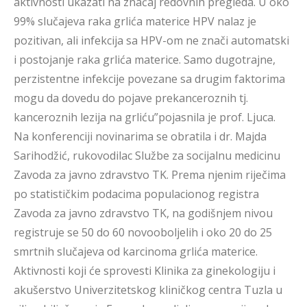
aktivnosti ukazati na značaj redovnih pregleda. U oko
99% slučajeva raka grlića materice HPV nalaz je
pozitivan, ali infekcija sa HPV-om ne znači automatski
i postojanje raka grlića materice. Samo dugotrajne,
perzistentne infekcije povezane sa drugim faktorima
mogu da dovedu do pojave prekanceroznih tj.
kanceroznih lezija na grliću”pojasnila je prof. Ljuca.
Na konferenciji novinarima se obratila i dr. Majda
Sarihodžić, rukovodilac Službe za socijalnu medicinu
Zavoda za javno zdravstvo TK. Prema njenim riječima
po statističkim podacima populacionog registra
Zavoda za javno zdravstvo TK, na godišnjem nivou
registruje se 50 do 60 novooboljelih i oko 20 do 25
smrtnih slučajeva od karcinoma grlića materice.
Aktivnosti koji će sprovesti Klinika za ginekologiju i
akušerstvo Univerzitetskog kliničkog centra Tuzla u