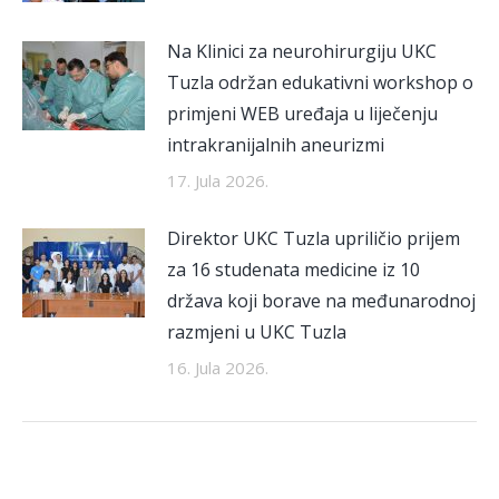
Na Klinici za neurohirurgiju UKC
Tuzla održan edukativni workshop o
primjeni WEB uređaja u liječenju
intrakranijalnih aneurizmi
17. Jula 2026.
Direktor UKC Tuzla upriličio prijem
za 16 studenata medicine iz 10
država koji borave na međunarodnoj
razmjeni u UKC Tuzla
16. Jula 2026.