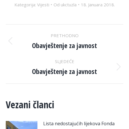
Kategorija:
Vijesti
Od
ukctuzla
18. Januara 2018.
POST
PRETHODNO
NAVIGATION
Obavještenje za javnost
Previous
post:
SLJEDEĆE
Obavještenje za javnost
Next
post:
Vezani članci
Lista nedostajućih lijekova Fonda