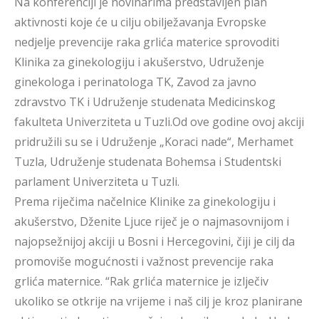
Na konferenciji je novinarima predstavljen plan
aktivnosti koje će u cilju obilježavanja Evropske
nedjelje prevencije raka grlića materice sprovoditi
Klinika za ginekologiju i akušerstvo, Udruženje
ginekologa i perinatologa TK, Zavod za javno
zdravstvo TK i Udruženje studenata Medicinskog
fakulteta Univerziteta u Tuzli.Od ove godine ovoj akciji
pridružili su se i Udruženje „Koraci nade“, Merhamet
Tuzla, Udruženje studenata Bohemsa i Studentski
parlament Univerziteta u Tuzli.
Prema riječima načelnice Klinike za ginekologiju i
akušerstvo, Dženite Ljuce riječ je o najmasovnijom i
najopsežnijoj akciji u Bosni i Hercegovini, čiji je cilj da
promoviše mogućnosti i važnost prevencije raka
grlića maternice. “Rak grlića maternice je izlječiv
ukoliko se otkrije na vrijeme i naš cilj je kroz planirane