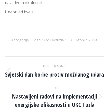
navedenih okolnosti.
Unaprijed hvala.
Kategorija:
Vijesti
Od
ukctuzla
30. Oktobra 2018.
POST
PRETHODNO
NAVIGATION
Svjetski dan borbe protiv moždanog udara
Previous
post:
SLJEDEĆE
Nastavljeni radovi na implementaciji
Next
energijske efikasnosti u UKC Tuzla
post: