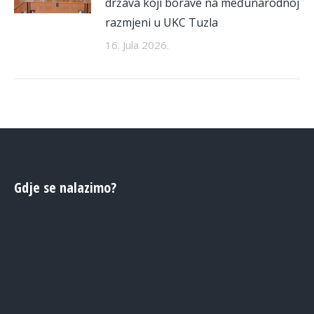
država koji borave na međunarodnoj
razmjeni u UKC Tuzla
16. Jula 2026.
Gdje se nalazimo?