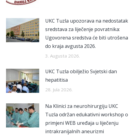
UKC Tuzla upozorava na nedostatak
sredstava za liječenje povratnika:
Ugovorena sredstva će biti utrošena
do kraja avgusta 2026.
3. Augusta 2026.
UKC Tuzla obilježio Svjetski dan
hepatitisa
28. Jula 2026.
Na Klinici za neurohirurgiju UKC
Tuzla održan edukativni workshop o
primjeni WEB uređaja u liječenju
intrakranijalnih aneurizmi