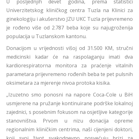
U posljednjih devet godina, prema statistici
Univerzitetskog kliničkog centra Tuzla na Klinici za
ginekologiju i akušerstvo JZU UKC Tuzla prijevremeno
je rođeno više od 2.787 beba koje su najugroženija
populacija u Tuzlanskom kantonu.
Donacijom u vrijednosti višoj od 31.500 KM, stručni
medicinski kadar će na raspolaganju imati dva
kardiorespiratorna monitora za praćenje vitalnih
parametara prijevremeno rođenih beba te pet pulsnih
oksimetara za mjerenje nivoa protoka kisika.
„Izuzetno smo ponosni na napore Coca-Cole u BiH
usmjerene na pružanje kontinuirane podrške lokalnoj
zajednici, s posebnim fokusom na osjetljive kategorije
stanovništva. Prvom u nizu donacija opreme
regionalnim kliničkim centrima, naši cijenjeni doktori,
koji svoj život svakodnevno posvećuju brizi za