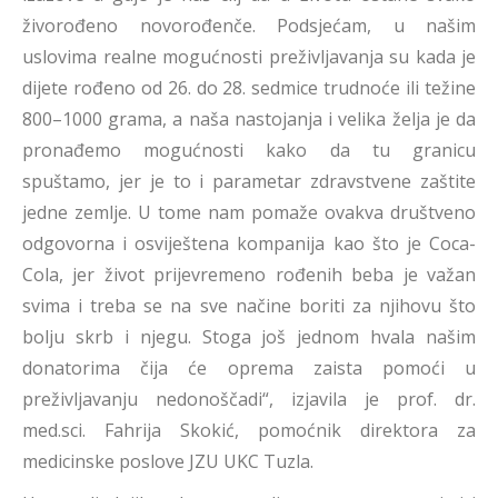
živorođeno novorođenče. Podsjećam, u našim
uslovima realne mogućnosti preživljavanja su kada je
dijete rođeno od 26. do 28. sedmice trudnoće ili težine
800–1000 grama, a naša nastojanja i velika želja je da
pronađemo mogućnosti kako da tu granicu
spuštamo, jer je to i parametar zdravstvene zaštite
jedne zemlje. U tome nam pomaže ovakva društveno
odgovorna i osviještena kompanija kao što je Coca-
Cola, jer život prijevremeno rođenih beba je važan
svima i treba se na sve načine boriti za njihovu što
bolju skrb i njegu. Stoga još jednom hvala našim
donatorima čija će oprema zaista pomoći u
preživljavanju nedonoščadi“, izjavila je prof. dr.
med.sci. Fahrija Skokić, pomoćnik direktora za
medicinske poslove JZU UKC Tuzla.