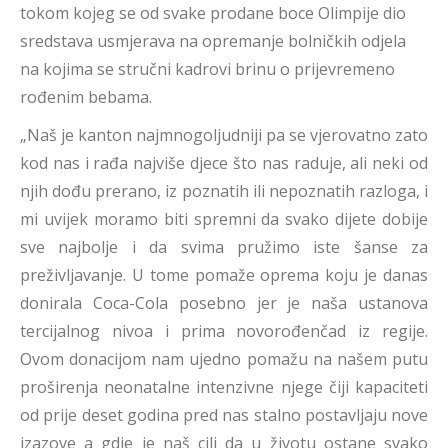
tokom kojeg se od svake prodane boce Olimpije dio
sredstava usmjerava na opremanje bolničkih odjela
na kojima se stručni kadrovi brinu o prijevremeno
rođenim bebama.
„Naš je kanton najmnogoljudniji pa se vjerovatno zato
kod nas i rađa najviše djece što nas raduje, ali neki od
njih dođu prerano, iz poznatih ili nepoznatih razloga, i
mi uvijek moramo biti spremni da svako dijete dobije
sve najbolje i da svima pružimo iste šanse za
preživljavanje. U tome pomaže oprema koju je danas
donirala Coca-Cola posebno jer je naša ustanova
tercijalnog nivoa i prima novorođenčad iz regije.
Ovom donacijom nam ujedno pomažu na našem putu
proširenja neonatalne intenzivne njege čiji kapaciteti
od prije deset godina pred nas stalno postavljaju nove
izazove a gdje je naš cilj da u životu ostane svako