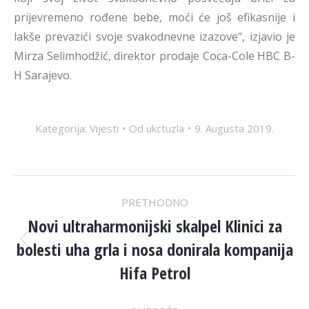
prijevremeno rođene bebe, moći će još efikasnije i
lakše prevazići svoje svakodnevne izazove“, izjavio je
Mirza Selimhodžić, direktor prodaje Coca-Cole HBC B-
H Sarajevo.
Kategorija:
Vijesti
Od
ukctuzla
9. Augusta 2019.
POST
PRETHODNO
NAVIGATION
Novi ultraharmonijski skalpel Klinici za
bolesti uha grla i nosa donirala kompanija
Previous
post:
Hifa Petrol