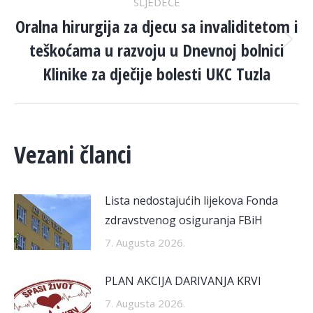
SLJEDEĆE
Oralna hirurgija za djecu sa invaliditetom i
teškoćama u razvoju u Dnevnoj bolnici
Next
post:
Klinike za dječije bolesti UKC Tuzla
Vezani članci
Lista nedostajućih lijekova Fonda
zdravstvenog osiguranja FBiH
7. Augusta 2026.
PLAN AKCIJA DARIVANJA KRVI
7. Augusta 2026.