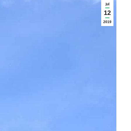
jul
12
2019