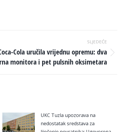
SLJEDEĆE
Coca-Cola uručila vrijednu opremu: dva
rna monitora i pet pulsnih oksimetara
UKC Tuzla upozorava na
nedostatak sredstava za
liječenje povratnika: Ugovorena