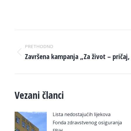
POST
PRETHODNO
NAVIGATION
Završena kampanja „Za život – pričaj, 
Previous
post:
Vezani članci
Lista nedostajućih lijekova
Fonda zdravstvenog osiguranja
FBiH