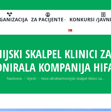
GANIZACIJA
ZA PACIJENTE
KONKURSI /JAVN
SKI SKALPEL KLINICI ZA
NIRALA KOMPANIJA HIF
You are here:
Naslovna
Vijesti
Novi ultraharmonijski skalpel Klinici za…