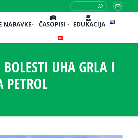
Search:
Mail
page
E NABAVKE
ČASOPISI
EDUKACIJA
opens
in
new
window
 BOLESTI UHA GRLA I
A PETROL