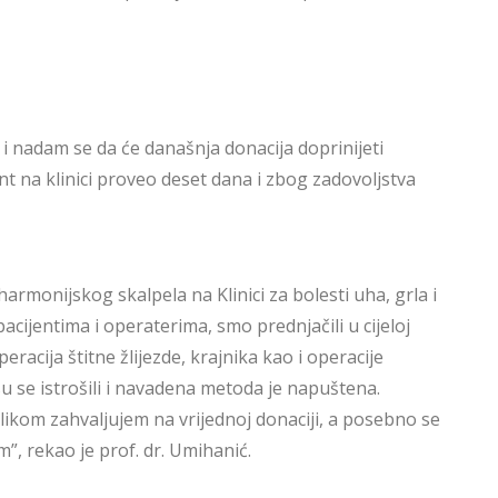
 nadam se da će današnja donacija doprinijeti
ent na klinici proveo deset dana i zbog zadovoljstva
harmonijskog skalpela na Klinici za bolesti uha, grla i
ijentima i operaterima, smo prednjačili u cijeloj
racija štitne žlijezde, krajnika kao i operacije
su se istrošili i navadena metoda je napuštena.
ikom zahvaljujem na vrijednoj donaciji, a posebno se
 rekao je prof. dr. Umihanić.