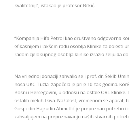
kvalitetniji”, istakao je profesor Brkić.
“Kompanija Hifa Petrol kao društveno odgovorna komp
efikasnijem i lakšem radu osoblja Klinike za bolesti u
radom cjelokupnog osoblja klinike izrazio želju da d
Na vrijednoj donaciji zahvalio se i prof. dr. Šekib Umi
nosa UKC Tuzla započela je prije 10-tak godina. Kori
Bosni i Hercegovini, u odnosu na ostale ORL klinike. T
ostalih mekih tkiva. Nažalost, vremenom se aparat, to
Gospodin Hajrudin Ahmetlić je prepoznao potrebu i i
zahvaljujem na prepoznavanju naših stvarnih potreb