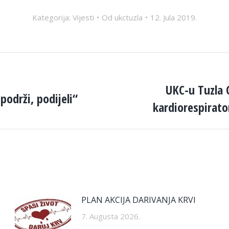
Kategorija:
Vijesti
Od
ukctuzla
12. Jula 2019.
UKC-u Tuzla 
podrži, podijeli“
Next
kardiorespirato
post:
PLAN AKCIJA DARIVANJA KRVI
7. Augusta 2026.