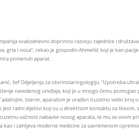
anija svakodnevno doprinosi razvoju zajednice i društava i
ha, grla i nosa”, rekao je gospodin Ahmetlić koji je kao pacij
onira pomenuti aparat.
hanić, šef Odjeljenja za otorinolaringologiju. “Upotreba ultra
štenje navedenog uređaja, koji je u mnogo čemu pomogao pac
adašnjim, starim, aparatom je urađen izuzetno veliki broj ope
 jest radni dijelovi koji su u direktnom kontaktu sa tkivom, 
zuzetnu važnost nabavke novog aparata, te mu se ovom pril
a kao i zahtjeva moderne medicine za savremenom opremom”,