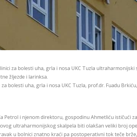
nici za bolesti uha, grla i nosa UKC Tuzla ultraharmonijski sk
ne žljezde i larinksa.
za bolesti uha, grla i nosa UKC Tuzla, prof.dr. Fuadu Brkiću, 
fa Petrol i njenom direktoru, gospodinu Ahmetliću ističući za
ovog ultraharmonijskog skalpela biti olakšan veliki broj opera
ravak u bolnici znatno kraći pa postoperativni tok teče brže,