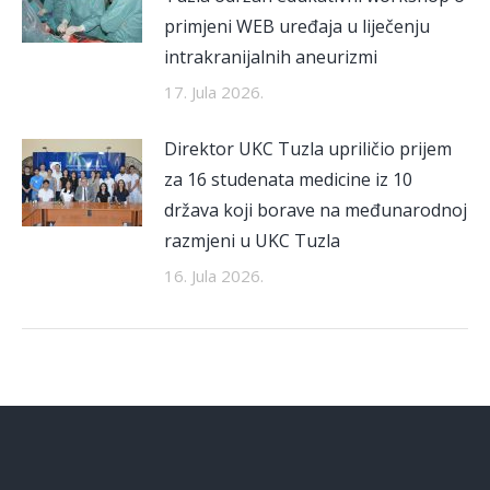
primjeni WEB uređaja u liječenju
intrakranijalnih aneurizmi
17. Jula 2026.
Direktor UKC Tuzla upriličio prijem
za 16 studenata medicine iz 10
država koji borave na međunarodnoj
razmjeni u UKC Tuzla
16. Jula 2026.