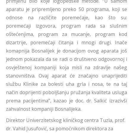
primjenu bilo koje logopedske metode. “U samom
aparatu je pripremljeno preko 50 programa, koji se
odnose na različite poremećaje, kao što su:
poremećaji izgovora, program rada sa slušnim
oštećenjima, program za mucanje, program kod
dizartrije, poremećaji čitanja i mnogi drugi. Inače
komapnija Bosnalijek je donacijom ovog aparata još
jednom pokazala da se radi o društveno odgovornoj i
osvještenoj kompaniji koja misli na zdravlje našeg
stanovništva. Ovaj aparat će značajno unaprijediti
službu Klinike za bolesti uha grla i nosa, te na taj
način doprijenti poboljšanju pružanja kvaliteta usluga
prema pacijentima”, kazao je doc. dr. Salkić izrazivši
zahvalnost kompaniji Bosnalijeka.
Direktor Univerzitetskog kliničkog centra Tuzla, prof.
dr. Vahid Jusufović, sa pomoćnikom direktora za