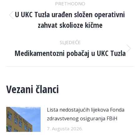
POST
PRETHODNO
NAVIGATION
U UKC Tuzla urađen složen operativni
Previous
zahvat skolioze kičme
post:
SLJEDEĆE
Medikamentozni pobačaj u UKC Tuzla
Next
post:
Vezani članci
Lista nedostajućih lijekova Fonda
zdravstvenog osiguranja FBiH
7. Augusta 2026.