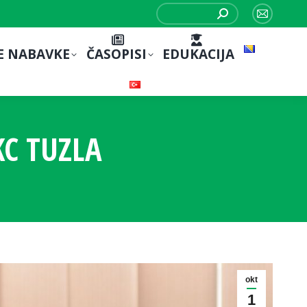
Search:
Mail
page
E NABAVKE
ČASOPISI
EDUKACIJA
opens
in
new
window
C TUZLA
okt
1