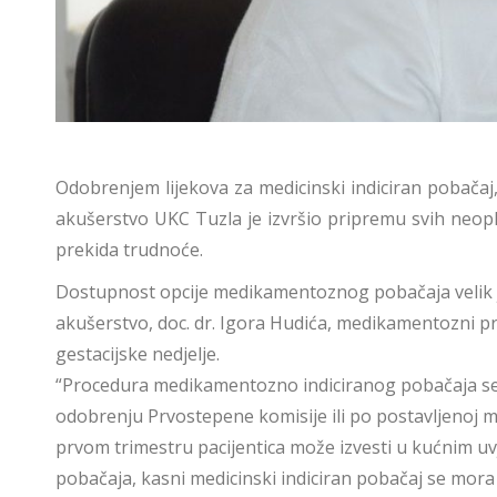
Odobrenjem lijekova za medicinski indiciran pobačaj,
akušerstvo UKC Tuzla je izvršio pripremu svih neo
prekida trudnoće.
Dostupnost opcije medikamentoznog pobačaja velik je 
akušerstvo, doc. dr. Igora Hudića, medikamentozni pr
gestacijske nedjelje.
“Procedura medikamentozno indiciranog pobačaja se pro
odobrenju Prvostepene komisije ili po postavljenoj me
prvom trimestru pacijentica može izvesti u kućnim u
pobačaja, kasni medicinski indiciran pobačaj se mor