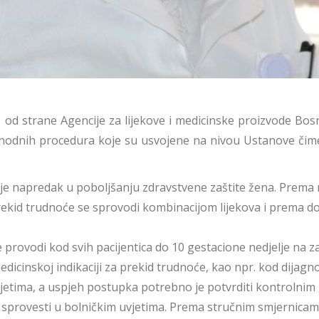
 od strane Agencije za lijekove i medicinske proizvode Bosne
phodnih procedura koje su usvojene na nivou Ustanove či
napredak u poboljšanju zdravstvene zaštite žena. Prema rije
ekid trudnoće se sprovodi kombinacijom lijekova i prema do
vodi kod svih pacijentica do 10 gestacione nedjelje na zaht
dicinskoj indikaciji za prekid trudnoće, kao npr. kod dijagno
vjetima, a uspjeh postupka potrebno je potvrditi kontrolni
a sprovesti u bolničkim uvjetima. Prema stručnim smjernic