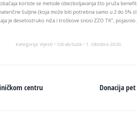
pobačaja koriste se metode obezboljavanja što pruža bene
aterične šuljine (koja može biti potrebna samo u 2 do 5% sluč
a je desetostruko niža i troškove snosi ZZO TK”, pojasnio je
Kategorija:
Vijesti
Od
ukctuzla
1. Oktobra 2020.
liničkom centru
Donacija pet
Next
post: