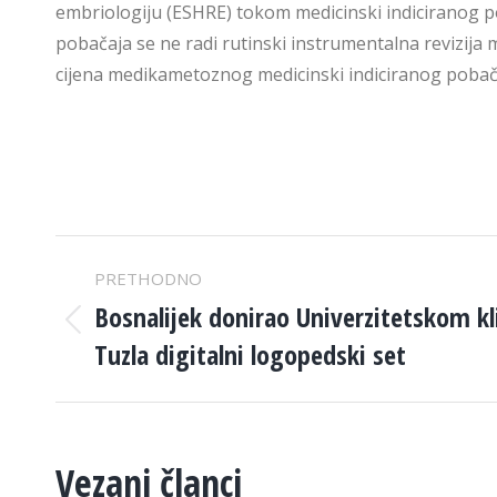
embriologiju (ESHRE) tokom medicinski indiciranog 
pobačaja se ne radi rutinski instrumentalna revizija m
cijena medikametoznog medicinski indiciranog pobačaj
POST
PRETHODNO
NAVIGATION
Bosnalijek donirao Univerzitetskom k
Previous
Tuzla digitalni logopedski set
post:
Vezani članci