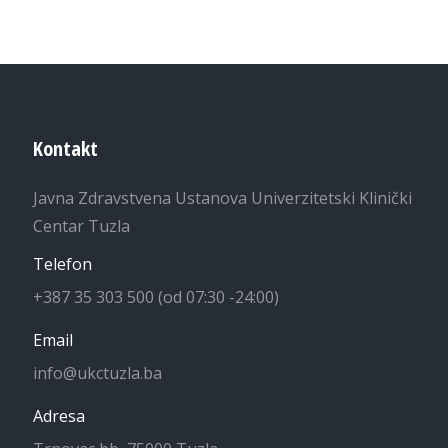
Kontakt
Javna Zdravstvena Ustanova Univerzitetski Klinički
Centar Tuzla
Telefon
+387 35 303 500 (od 07:30 -24:00)
Email
info@ukctuzla.ba
Adresa