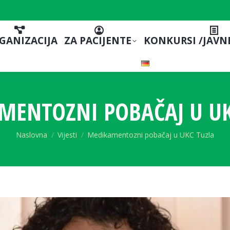
GANIZACIJA
ZA PACIJENTE
KONKURSI /JAVN
MENTOZNI POBAČAJ U UK
You are here:
Naslovna
Vijesti
Medikamentozni pobačaj u UKC Tuzla