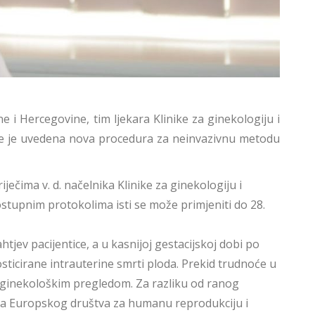
 i Hercegovine, tim ljekara Klinike za ginekologiju i
me je uvedena nova procedura za neinvazivnu metodu
čima v. d. načelnika Klinike za ginekologiju i
stupnim protokolima isti se može primjeniti do 28.
jev pacijentice, a u kasnijoj gestacijskoj dobi po
sticirane intrauterine smrti ploda. Prekid trudnoće u
m ginekološkim pregledom. Za razliku od ranog
ama Europskog društva za humanu reprodukciju i