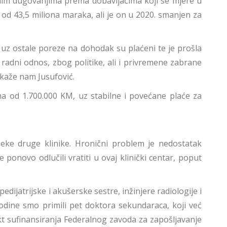
nim dugovanjima prema dobavljačima koji se mjere u
od 43,5 miliona maraka, ali je on u 2020. smanjen za
uz ostale poreze na dohodak su plaćeni te je prošla
 radni odnos, zbog politike, ali i privremene zabrane
 kaže nam Jusufović.
a od 1.700.000 KM, uz stabilne i povećane plaće za
 neke druge klinike. Hronični problem je nedostatak
se ponovo odlučili vratiti u ovaj klinički centar, poput
ijatrijske i akušerske sestre, inžinjere radiologije i
godine smo primili pet doktora sekundaraca, koji već
ekt sufinansiranja Federalnog zavoda za zapošljavanje