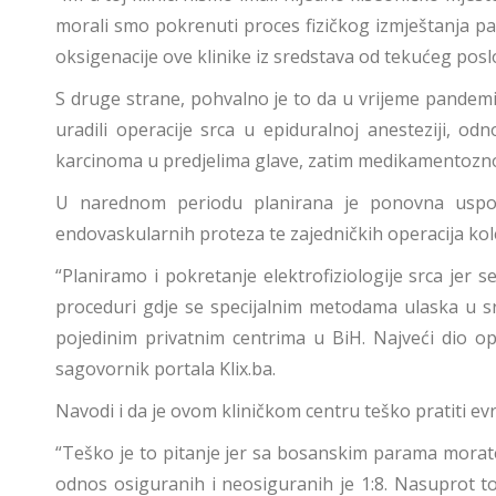
morali smo pokrenuti proces fizičkog izmještanja p
oksigenacije ove klinike iz sredstava od tekućeg poslo
S druge strane, pohvalno je to da u vrijeme pandemij
uradili operacije srca u epiduralnoj anesteziji, o
karcinoma u predjelima glave, zatim medikamentoznog 
U narednom periodu planirana je ponovna uspost
endovaskularnih proteza te zajedničkih operacija kole
“Planiramo i pokretanje elektrofiziologije srca jer 
proceduri gdje se specijalnim metodama ulaska u src
pojedinim privatnim centrima u BiH. Najveći dio op
sagovornik portala Klix.ba.
Navodi i da je ovom kliničkom centru teško pratiti evr
“Teško je to pitanje jer sa bosanskim parama morate
odnos osiguranih i neosiguranih je 1:8. Nasuprot t