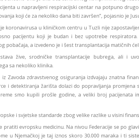
acijenta u napravljeni respiracijski centar na potpuno dr
vanja koji će za nekoliko dana biti završen”, pojasnio je Jus
e koronavirusa u kliničkom centru u Tuzli nije zapostavljen
dnosno pacijentu koji je budan i bez upotrebe respiratora.
pobačaja, a izvedeno je i šest transplantacija matičnih ćeli
ava žive, srodničke transplantacije bubrega, ali i uv
ga sa nekoliko klinika.
se iz Zavoda zdravstvenog osiguranja izdvajaju znatna finans
e i detektiranja žarišta dolazi do popravljanja promjena 
reme smo kupili prošle godine, a veliki broj pacijenata 
opske i svjetske standarde zbog velike razlike u visini finan
 pratiti evropsku medicinu. Na nivou Federacije se po glavi
ome u Njemačkoj je taj iznos skoro 30.000 maraka i ti si