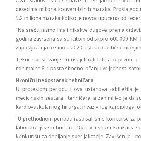
Ova ustanova koja se nalazi u tercijarnom nivou z
desecima miliona konvertibilnih maraka. Prošla godi
5,2 miliona maraka koliko je novca upućeno od Feder
“Na sreću nismo imali nikakve dugove prema državi,
godina završena sa suficitom od skoro 600.000 KM. Is
zapošljavanja te smo u 2020. ušli sa drastično manji
Tekuće poslovanje su uspjeli održati, a u prvom p
minimalno 8,4 posto shodno jačanju vrijednosti satni
Hronični nedostatak tehničara
U proteklom periodu i ova ustanova zabilježila je 
medicinskih sestara i tehničara, a zanimljivo je da su 
kardiovaskularnog hirurga, invazivnog kardiologa, 
“U prethodnom periodu raspisali smo konkurse za prije
laboratorijske tehničare. Obnovili smo i konkurs za
konkurišu za dobijanje specijalizacije. Završen je i