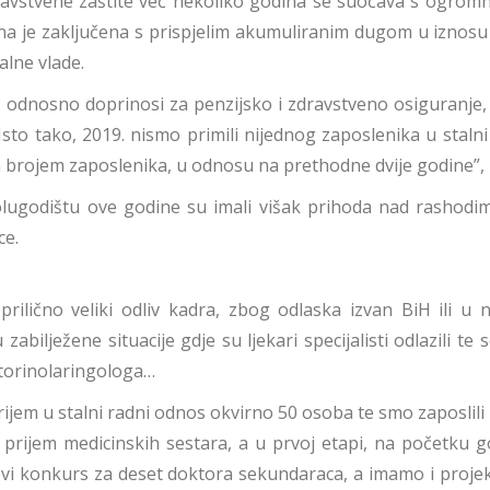
dravstvene zaštite već nekoliko godina se suočava s ogrom
na je zaključena s prispjelim akumuliranim dugom u iznosu 
alne vlade.
 odnosno doprinosi za penzijsko i zdravstveno osiguranje, 
to tako, 2019. nismo primili nijednog zaposlenika u stalni
m brojem zaposlenika, u odnosu na prethodne dvije godine”,
olugodištu ove godine su imali višak prihoda nad rashodim
ce.
prilično veliki odliv kadra, zbog odlaska izvan BiH ili u
zabilježene situacije gdje su ljekari specijalisti odlazili te 
otorinolaringologa…
m u stalni radni odnos okvirno 50 osoba te smo zaposlili ped
 prijem medicinskih sestara, a u prvoj etapi, na početku 
 novi konkurs za deset doktora sekundaraca, a imamo i proj