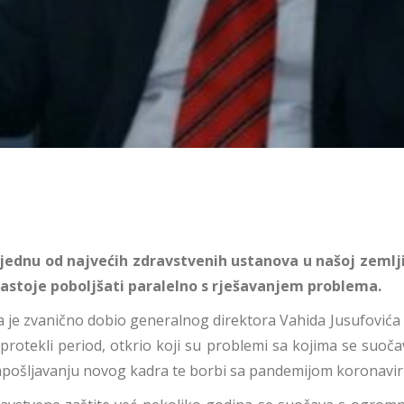
a jednu od najvećih zdravstvenih ustanova u našoj zemlji
nastoje poboljšati paralelno s rješavanjem problema.
ka je zvanično dobio generalnog direktora Vahida Jusufovića 
e protekli period, otkrio koji su problemi sa kojima se suo
i zapošljavanju novog kadra te borbi sa pandemijom koronavir