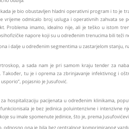
čno odbija.
ada je bio obustavljen hladni operativni program i to je tr
 vrijeme odmicalo broj usluga i operativnih zahvata se po
. Problema imamo, idealno nije, ali je teško u istom trenutk
psihofizičke napore koji su u određenim trenucima bili teži ne
ona i dalje u određenim segmentima u zastarjelom stanju, nagl
 artroskop, a sada nam je pri samom kraju tender za naba
 Također, tu je i oprema za zbrinjavanje infektivnog i oš
 usporio”, pojasnio je Jusufović.
 za hospitalizaciju pacijenata u određenim klinikama, popu
unkcionisala je bez jedinica poluintenzivne i intenzivne nje
a koje su imale spomenute jedinice, što je, prema Jusufovićev
esto, odnosno ona je bila bez centralnog komprimiranog va