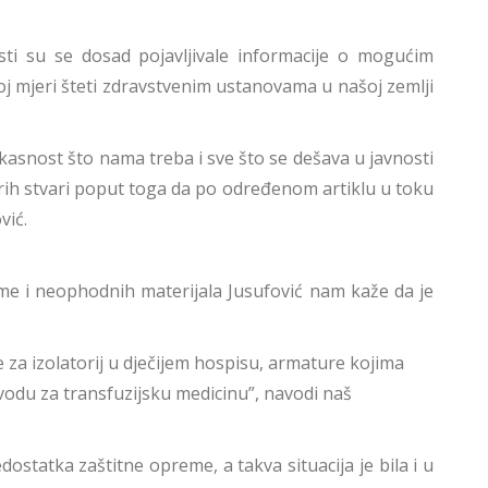
sti su se dosad pojavljivale informacije o mogućim
koj mjeri šteti zdravstvenim ustanovama u našoj zemlji
kasnost što nama treba i sve što se dešava u javnosti
dobrih stvari poput toga da po određenom artiklu u toku
vić.
e i neophodnih materijala Jusufović nam kaže da je
 za izolatorij u dječijem hospisu, armature kojima
avodu za transfuzijsku medicinu”, navodi naš
tatka zaštitne opreme, a takva situacija je bila i u