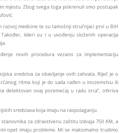
ugom mjestu. Zbog svega toga pokrenuli smo postupak
ufović.
 razvoj medicine te su tamošnji stručnjaci prvi u BiH
 Također, lideri su i u uvođenju složenih operacija
ja.
ođenje novih procedura vezano za implementaciju
ijska sredstva za obavljanje ovih zahvata. Riječ je o
srčanog ritma koji je do sada rađen u inozemstvu ili
ima detektovan ovaj poremećaj u radu srca”, otkriva
sijskih sredstava koja imaju na raspolaganju.
 stanovnika za zdravstvenu zaštitu izdvaja 750 KM, a
stemi opet imaju probleme. Mi se maksimalno trudimo