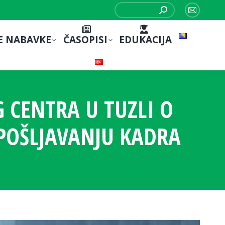
Search:
Mail
page
E NABAVKE
ČASOPISI
EDUKACIJA
opens
in
new
window
 CENTRA U TUZLI O
POŠLJAVANJU KADRA