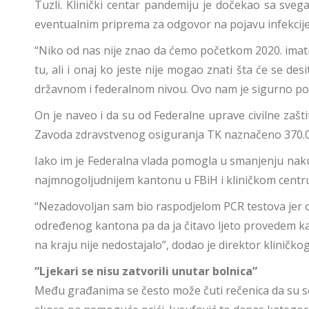
Tuzli. Klinički centar pandemiju je dočekao sa svega
eventualnim priprema za odgovor na pojavu infekcij
“Niko od nas nije znao da ćemo početkom 2020. imati 
tu, ali i onaj ko jeste nije mogao znati šta će se de
državnom i federalnom nivou. Ovo nam je sigurno po
On je naveo i da su od Federalne uprave civilne zašt
Zavoda zdravstvenog osiguranja TK naznačeno 370.00
Iako im je Federalna vlada pomogla u smanjenju naku
najmnogoljudnijem kantonu u FBiH i kliničkom centru k
“Nezadovoljan sam bio raspodjelom PCR testova jer ov
određenog kantona pa da ja čitavo ljeto provedem kao 
na kraju nije nedostajalo”, dodao je direktor kliničkog
“Ljekari se nisu zatvorili unutar bolnica”
Među građanima se često može čuti rečenica da su se 