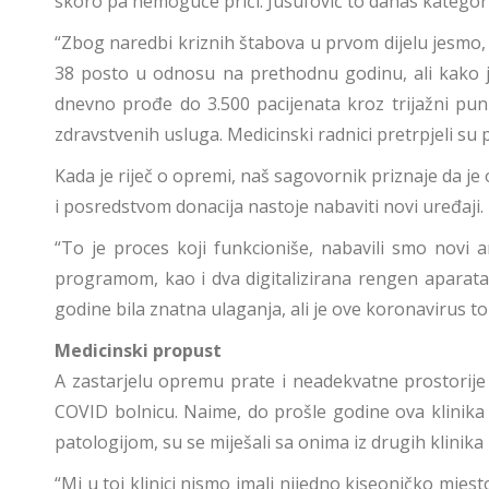
skoro pa nemoguće prići. Jusufović to danas kategori
“Zbog naredbi kriznih štabova u prvom dijelu jesmo, k
38 posto u odnosu na prethodnu godinu, ali kako je
dnevno prođe do 3.500 pacijenata kroz trijažni punkt
zdravstvenih usluga. Medicinski radnici pretrpjeli su 
Kada je riječ o opremi, naš sagovornik priznaje da je 
i posredstvom donacija nastoje nabaviti novi uređaji.
“To je proces koji funkcioniše, nabavili smo novi
programom, kao i dva digitalizirana rengen aparata.
godine bila znatna ulaganja, ali je ove koronavirus to
Medicinski propust
A zastarjelu opremu prate i neadekvatne prostorije
COVID bolnicu. Naime, do prošle godine ova klinika f
patologijom, su se miješali sa onima iz drugih klinik
“Mi u toj klinici nismo imali nijedno kiseoničko mj