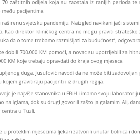
 70 zaštitnih odijela koja su zaostala iz ranijih perioda t
e među pacijentima.
raširenu svjetsku pandemiju. Naizgled navikani jači sistemi 
siti. Kao direktor kliničkog centra ne mogu praviti stratešk
uka da o tome trebamo razmišljati za budućnost”, odgovara 
ite dobili 700.000 KM pomoći, a novac su upotrijebili za hi
0 KM koje trebaju opravdati do kraja ovog mjeseca.
pljenog duga, Jusufović navodi da ne može biti zadovoljan
ojem gravitiraju pacijenti i iz drugih regija.
dje je najviše stanovnika u FBiH i imamo svoju laboratoriju
na iglama, dok su drugi govorili zašto ja galamim. Ali, danas
 centra u Tuzli.
u proteklim mjesecima ljekari zatvorili unutar bolnica i dom