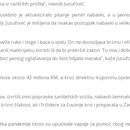
iz različitih profila”, navodi Jusufović.
sebno je aktueliziralo pitanje javnih nabavki, a u javno
lji. Jusufović je mišljena da ovakav postupak nabavki u veli
že ruke i noge i baca u vodu. On ne dozvoljava brzinu i efi
ili materijalnu koristi ili da bi prekršili zakon. Tu ima i 
ez javnog oglašavanja do šest hiljada maraka”, kaže Jusufo
nose skoro 43 miliona KM, a kroz direktnu kupovinu oprem
 izvršili smo popravke sanitetskih vozila, nabavili laminate
izni štabovi, ali i frižidere za čuvanje krvi i preparata u Z
a pandemije često su upućivale vapaje za pomoć zbog nedos