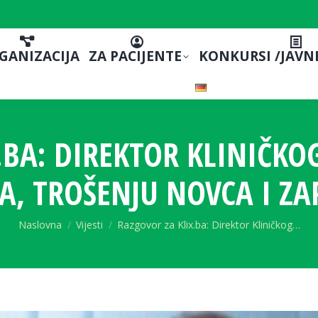
GANIZACIJA
ZA PACIJENTE
KONKURSI /JAVN
.BA: DIREKTOR KLINIČKOG
, TROŠENJU NOVCA I ZA
You are here:
Naslovna
Vijesti
Razgovor za Klix.ba: Direktor Kliničkog…