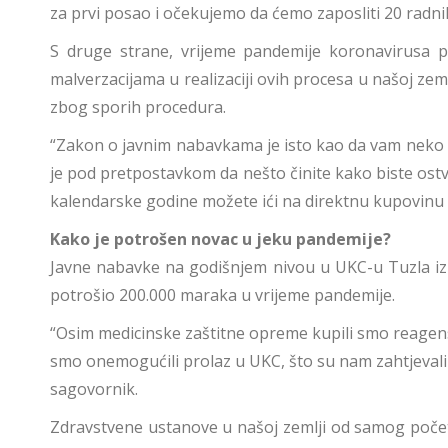
za prvi posao i očekujemo da ćemo zaposliti 20 radnika 
S druge strane, vrijeme pandemije koronavirusa po
malverzacijama u realizaciji ovih procesa u našoj zem
zbog sporih procedura.
“Zakon o javnim nabavkama je isto kao da vam neko ve
je pod pretpostavkom da nešto činite kako biste ostvar
kalendarske godine možete ići na direktnu kupovinu b
Kako je potrošen novac u jeku pandemije?
Javne nabavke na godišnjem nivou u UKC-u Tuzla iz
potrošio 200.000 maraka u vrijeme pandemije.
“Osim medicinske zaštitne opreme kupili smo reagense,
smo onemogućili prolaz u UKC, što su nam zahtjevali kr
sagovornik.
Zdravstvene ustanove u našoj zemlji od samog početk