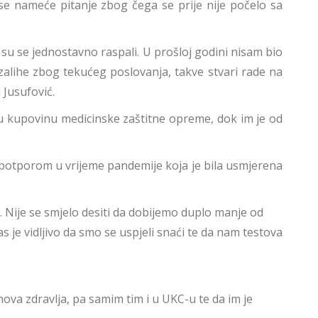
e se nameće pitanje zbog čega se prije nije počelo sa
su se jednostavno raspali. U prošloj godini nisam bio
e zalihe zbog tekućeg poslovanja, takve stvari rade na
Jusufović.
tnu kupovinu medicinske zaštitne opreme, dok im je od
 potporom u vrijeme pandemije koja je bila usmjerena
. Nije se smjelo desiti da dobijemo duplo manje od
 je vidljivo da smo se uspjeli snaći te da nam testova
ova zdravlja, pa samim tim i u UKC-u te da im je