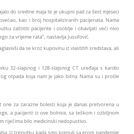
ajalo do sredine maja te je ukupni pad za šest mjeseci
većao, kao i broj hospitaliziranih pacijenata. Nama
u zaštititi pacijente i osoblje i obavljati veći nivo
go za vrijeme rata”, nastavlja Jusufović.
asivši da se kroz kupovinu iz vlastitih sredstava, ali
vku 32-slajsnog i 128-slajsnog CT uređaja s kardio
trog otpada koja nam je jako bitna. Nama su i prošle
t one za zarazne bolesti koja je danas pretvorena u
ge, a pacijenti iz ove bolnice, sa teškom i ozbiljnom
im riječima bilo medicinski nedopustivo.
zduha. U trenutku kada smo krenuli sa erom pandemije