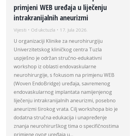
primjeni WEB uređaja u liječenju
intrakranijalnih aneurizmi
Vijesti
Od
ukctuzla
17. Jula 2026.
U organizaciji Klinike za neurohirurgiju
Univerzitetskog kliničkog centra Tuzla
uspješno je održan stručno-edukativni
workshop iz oblasti endovaskularne
neurohirurgije, s fokusom na primjenu WEB
(Woven EndoBridge) uređaja, savremenog
endovaskularnog implantata namijenjenog
liječenju intrakranijalnih aneurizmi, posebno
aneurizmi širokog vrata. Cilj workshopa bio je
dodatna stručna edukacija i unapređenje
znanja neurohirurškog tima o specifičnostima
primjene ovog uređaja u…