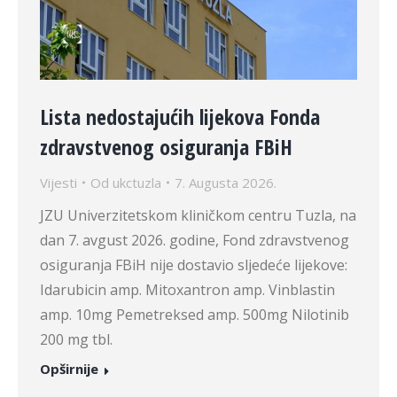
Lista nedostajućih lijekova Fonda
zdravstvenog osiguranja FBiH
Vijesti
Od
ukctuzla
7. Augusta 2026.
JZU Univerzitetskom kliničkom centru Tuzla, na
dan 7. avgust 2026. godine, Fond zdravstvenog
osiguranja FBiH nije dostavio sljedeće lijekove:
Idarubicin amp. Mitoxantron amp. Vinblastin
amp. 10mg Pemetreksed amp. 500mg Nilotinib
200 mg tbl.
Opširnije