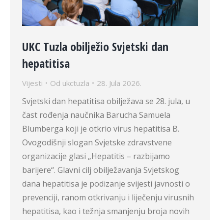
UKC Tuzla obilježio Svjetski dan
hepatitisa
Vijesti
Od
ukctuzla
28. Jula 2026.
Svjetski dan hepatitisa obilježava se 28. jula, u
čast rođenja naučnika Barucha Samuela
Blumberga koji je otkrio virus hepatitisa B.
Ovogodišnji slogan Svjetske zdravstvene
organizacije glasi „Hepatitis – razbijamo
barijere“. Glavni cilj obilježavanja Svjetskog
dana hepatitisa je podizanje svijesti javnosti o
prevenciji, ranom otkrivanju i liječenju virusnih
hepatitisa, kao i težnja smanjenju broja novih