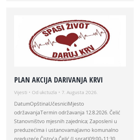
PLAN AKCIJA DARIVANJA KRVI
Vijesti
Od
ukctuzla
7. Augusta 2026.
DatumOpštinaUčesniciMjesto
održavanjaTermin održavanja 12.8.2026. Čelić
Stanovništvo mjesnih zajednica; Zaposleni u
preduzećima i ustanovamaJavno komunalno
preduzeće Čistoća Čelić (I sprat)09:00-11:30