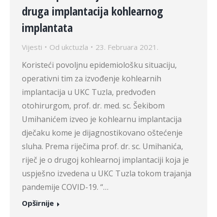
druga implantacija kohlearnog
implantata
Vijesti
Od
ukctuzla
23. Februara 2021.
Koristeći povoljnu epidemiološku situaciju,
operativni tim za izvođenje kohlearnih
implantacija u UKC Tuzla, predvođen
otohirurgom, prof. dr. med. sc. Šekibom
Umihanićem izveo je kohlearnu implantacija
dječaku kome je dijagnostikovano oštećenje
sluha. Prema riječima prof. dr. sc. Umihanića,
riječ je o drugoj kohlearnoj implantaciji koja je
uspješno izvedena u UKC Tuzla tokom trajanja
pandemije COVID-19. “…
Opširnije