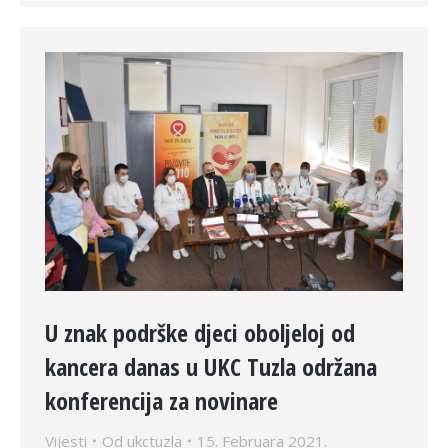
U znak podrške djeci oboljeloj od
kancera danas u UKC Tuzla održana
konferencija za novinare
Vijesti
Od
ukctuzla
15. Februara 2021.