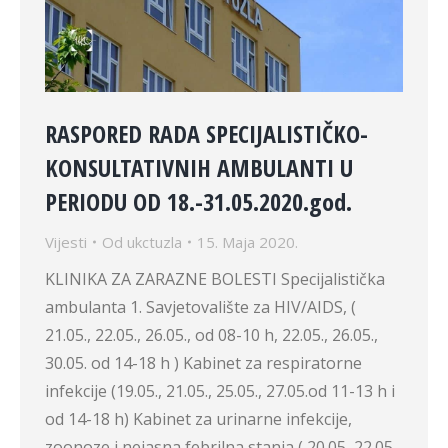
RASPORED RADA SPECIJALISTIČKO-
KONSULTATIVNIH AMBULANTI U
PERIODU OD 18.-31.05.2020.god.
Vijesti
Od
ukctuzla
15. Maja 2020.
KLINIKA ZA ZARAZNE BOLESTI Specijalistička
ambulanta 1. Savjetovalište za HIV/AIDS, (
21.05., 22.05., 26.05., od 08-10 h, 22.05., 26.05.,
30.05. od 14-18 h ) Kabinet za respiratorne
infekcije (19.05., 21.05., 25.05., 27.05.od 11-13 h i
od 14-18 h) Kabinet za urinarne infekcije,
zoonoze i nejasna febrilna stanja ( 20.05, 22.05.,