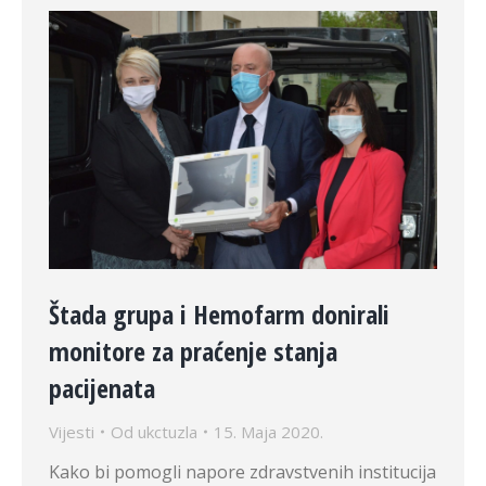
Štada grupa i Hemofarm donirali
monitore za praćenje stanja
pacijenata
Vijesti
Od
ukctuzla
15. Maja 2020.
Kako bi pomogli napore zdravstvenih institucija