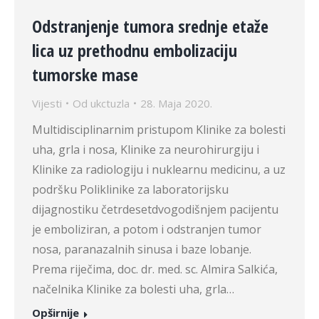
Odstranjenje tumora srednje etaže
lica uz prethodnu embolizaciju
tumorske mase
Vijesti
Od
ukctuzla
28. Maja 2020.
Multidisciplinarnim pristupom Klinike za bolesti
uha, grla i nosa, Klinike za neurohirurgiju i
Klinike za radiologiju i nuklearnu medicinu, a uz
podršku Poliklinike za laboratorijsku
dijagnostiku četrdesetdvogodišnjem pacijentu
je emboliziran, a potom i odstranjen tumor
nosa, paranazalnih sinusa i baze lobanje.
Prema riječima, doc. dr. med. sc. Almira Salkića,
načelnika Klinike za bolesti uha, grla…
Opširnije