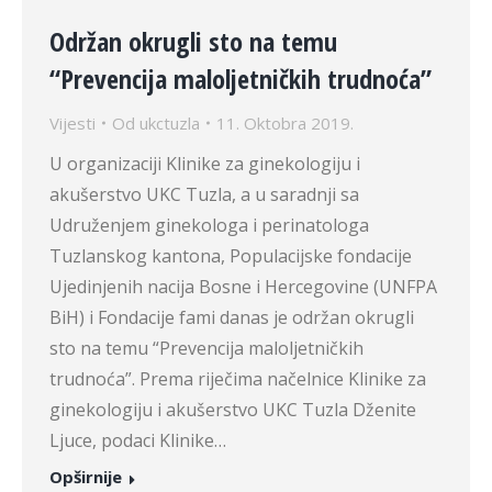
Održan okrugli sto na temu
“Prevencija maloljetničkih trudnoća”
Vijesti
Od
ukctuzla
11. Oktobra 2019.
U organizaciji Klinike za ginekologiju i
akušerstvo UKC Tuzla, a u saradnji sa
Udruženjem ginekologa i perinatologa
Tuzlanskog kantona, Populacijske fondacije
Ujedinjenih nacija Bosne i Hercegovine (UNFPA
BiH) i Fondacije fami danas je održan okrugli
sto na temu “Prevencija maloljetničkih
trudnoća”. Prema riječima načelnice Klinike za
ginekologiju i akušerstvo UKC Tuzla Dženite
Ljuce, podaci Klinike…
Opširnije