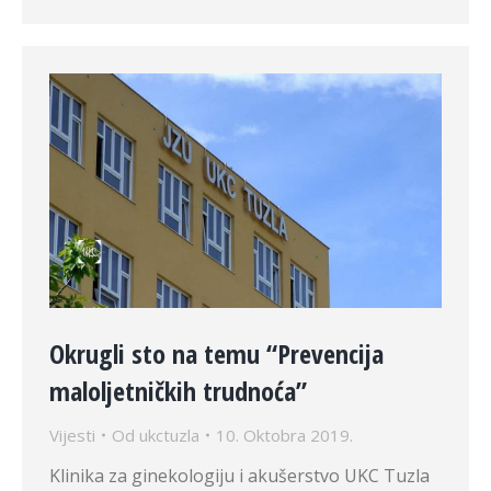
Okrugli sto na temu “Prevencija
maloljetničkih trudnoća”
Vijesti
Od
ukctuzla
10. Oktobra 2019.
Klinika za ginekologiju i akušerstvo UKC Tuzla