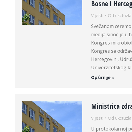
Bosne i Herc
Vijesti
Od
ukctuzla
Svečanom ceremonij
medija sinoć je u 
Kongres mikrobio
Kongres se održava
Hercegovini, Udruž
Univerzitetskog kl
Opširnije
Ministrica zdr
Vijesti
Od
ukctuzla
U protokolarnoj po