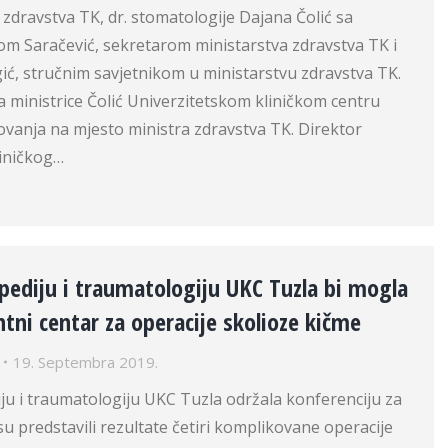
a zdravstva TK, dr. stomatologije Dajana Čolić sa
om Saračević, sekretarom ministarstva zdravstva TK i
ić, stručnim savjetnikom u ministarstvu zdravstva TK.
a ministrice Čolić Univerzitetskom kliničkom centru
vanja na mjesto ministra zdravstva TK. Direktor
liničkog…
opediju i traumatologiju UKC Tuzla bi mogla
ntni centar za operacije skolioze kičme
19. Septembra 2019.
iju i traumatologiju UKC Tuzla održala konferenciju za
su predstavili rezultate četiri komplikovane operacije