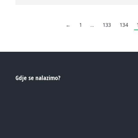
←
1
…
133
134
Gdje se nalazimo?