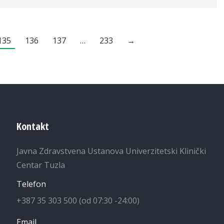
135
136
137
…
233
→
Kontakt
Javna Zdravstvena Ustanova Univerzitetski Klinički
Centar Tuzla
Telefon
+387 35 303 500 (od 07:30 -24:00)
Email