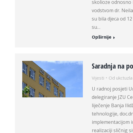
skolioze odnosno i
vodstvom dr. Neila
su bila djeca od 12
su…
Opširnije
Saradnja na po
Vijesti
Od
ukctuzla
U radnoj posjeti U
delegiranje JZU Cen
liječenje Banja Il
tehnologije, doc.
implementacijom i
realizaciji sličnig