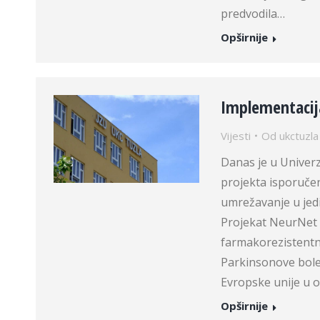
predvodila…
Opširnije
Implementacij
Vijesti
Od
ukctuzla
Danas je u Univer
projekta isporuče
umrežavanje u jedi
Projekat NeurNet 
farmakorezistent
Parkinsonove boles
Evropske unije u o
Opširnije