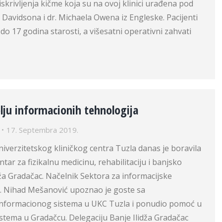
skrivljenja kičme koja su na ovoj klinici urađena pod
 Davidsona i dr. Michaela Owena iz Engleske. Pacijenti
 do 17 godina starosti, a višesatni operativni zahvati
lju informacionih tehnologija
17. Septembra 2019.
niverzitetskog kliničkog centra Tuzla danas je boravila
tar za fizikalnu medicinu, rehabilitaciju i banjsko
idža Gradačac. Načelnik Sektora za informacijske
dr. Nihad Mešanović upoznao je goste sa
nformacionog sistema u UKC Tuzla i ponudio pomoć u
 sistema u Gradačcu. Delegaciju Banje Ilidža Gradačac