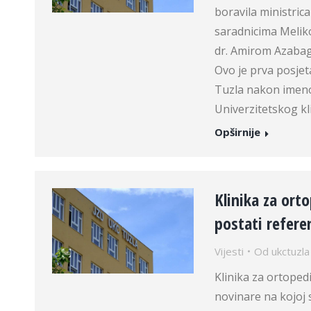
boravila ministric
saradnicima Melik
dr. Amirom Azabag
Ovo je prva posjet
Tuzla nakon imeno
Univerzitetskog k
Opširnije
Klinika za ort
postati refere
Vijesti
Od
ukctuzla
Klinika za ortoped
novinare na kojoj 