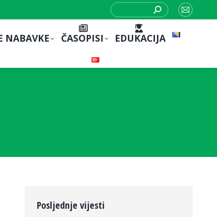
Search:
Mail
page
E NABAVKE
ČASOPISI
EDUKACIJA
opens
in
new
window
Posljednje vijesti