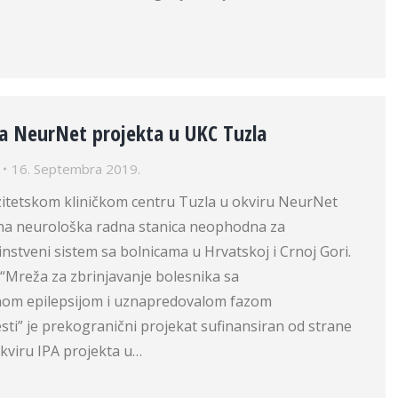
a NeurNet projekta u UKC Tuzla
16. Septembra 2019.
zitetskom kliničkom centru Tuzla u okviru NeurNet
na neurološka radna stanica neophodna za
nstveni sistem sa bolnicama u Hrvatskoj i Crnoj Gori.
“Mreža za zbrinjavanje bolesnika sa
nom epilepsijom i uznapredovalom fazom
ti” je prekogranični projekat sufinansiran od strane
kviru IPA projekta u…