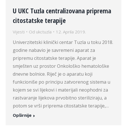
U UKC Tuzla centralizovana priprema
citostatske terapije
Vijesti
Od
ukctuzla
12. Aprila 2019.
Univerzitetski klinički centar Tuzla u toku 2018.
godine nabavio je savremeni aparat za
pripremu citostatske terapije. Aparat je
smješten uz prostor Onkološko hematološke
dnevne bolnice. Riječ je o aparatu koji
funkcioniše po principu zatvorenog sistema u
kojem se svi lijekovi i materijali neophodni za
rastvaranje lijekova prvobitno steriliziraju, a
potom se vrši priprema citostatske terapije,…
Opširnije