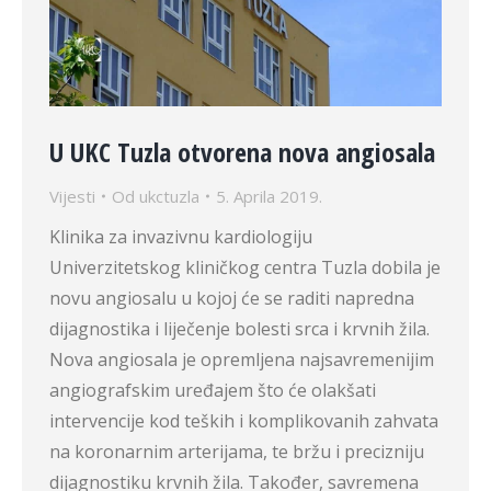
U UKC Tuzla otvorena nova angiosala
Vijesti
Od
ukctuzla
5. Aprila 2019.
Klinika za invazivnu kardiologiju
Univerzitetskog kliničkog centra Tuzla dobila je
novu angiosalu u kojoj će se raditi napredna
dijagnostika i liječenje bolesti srca i krvnih žila.
Nova angiosala je opremljena najsavremenijim
angiografskim uređajem što će olakšati
intervencije kod teških i komplikovanih zahvata
na koronarnim arterijama, te bržu i precizniju
dijagnostiku krvnih žila. Također, savremena