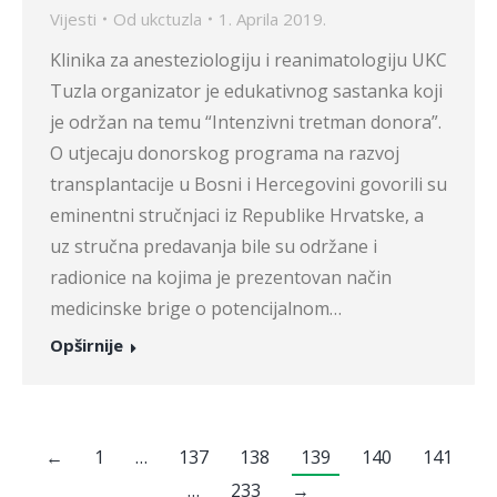
Vijesti
Od
ukctuzla
1. Aprila 2019.
Klinika za anesteziologiju i reanimatologiju UKC
Tuzla organizator je edukativnog sastanka koji
je održan na temu “Intenzivni tretman donora”.
O utjecaju donorskog programa na razvoj
transplantacije u Bosni i Hercegovini govorili su
eminentni stručnjaci iz Republike Hrvatske, a
uz stručna predavanja bile su održane i
radionice na kojima je prezentovan način
medicinske brige o potencijalnom…
Opširnije
←
1
…
137
138
139
140
141
…
233
→