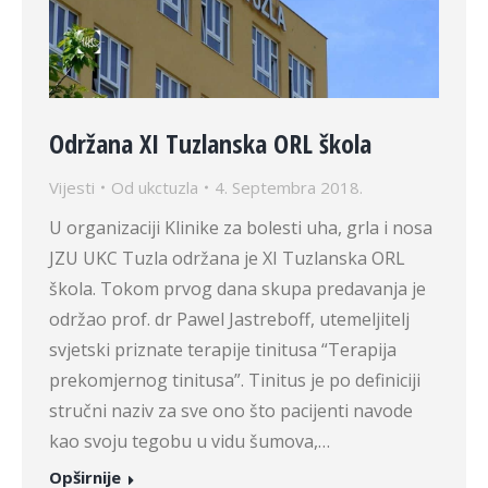
Održana XI Tuzlanska ORL škola
Vijesti
Od
ukctuzla
4. Septembra 2018.
U organizaciji Klinike za bolesti uha, grla i nosa
JZU UKC Tuzla održana je XI Tuzlanska ORL
škola. Tokom prvog dana skupa predavanja je
održao prof. dr Pawel Jastreboff, utemeljitelj
svjetski priznate terapije tinitusa “Terapija
prekomjernog tinitusa”. Tinitus je po definiciji
stručni naziv za sve ono što pacijenti navode
kao svoju tegobu u vidu šumova,…
Opširnije