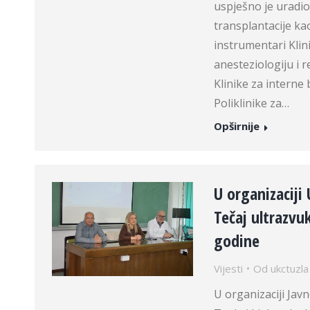
uspješno je uradi
transplantacije kao
instrumentari Klini
anesteziologiju i r
Klinike za interne 
Poliklinike za…
Opširnije
U organizaciji
Tečaj ultrazvu
godine
Vijesti
Od
ukctuzla
U organizaciji Jav