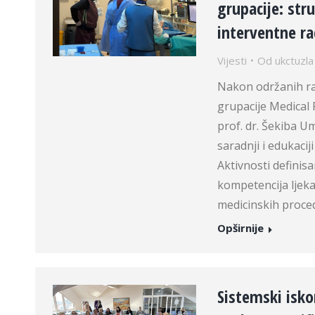
grupacije: str
interventne ra
Vijesti
Od
ukctuzla
Nakon održanih ra
grupacije Medical 
prof. dr. Šekiba 
saradnji i edukaci
Aktivnosti defini
kompetencija ljeka
medicinskih proc
Opširnije
Sistemski isko