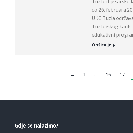
Tuzla i Ljekarske
do 26. februara 20
UKC Tuzla održava 
Tuzlanskog kanton
edukativni progr
Opširnije
←
1
…
16
17
Gdje se nalazimo?