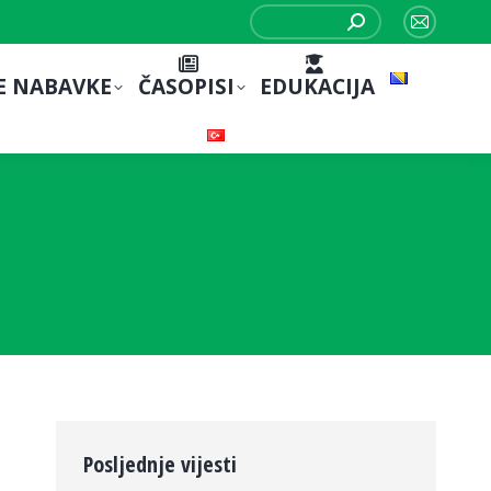
Search:
Mail
page
E NABAVKE
ČASOPISI
EDUKACIJA
opens
in
new
window
Posljednje vijesti