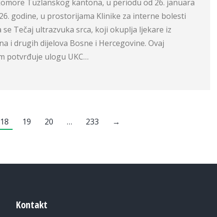
 komore Tuzlanskog kantona, u periodu od 26. januara
26. godine, u prostorijama Klinike za interne bolesti
se Tečaj ultrazvuka srca, koji okuplja ljekare iz
a i drugih dijelova Bosne i Hercegovine. Ovaj
am potvrđuje ulogu UKC…
18
19
20
…
233
→
Kontakt