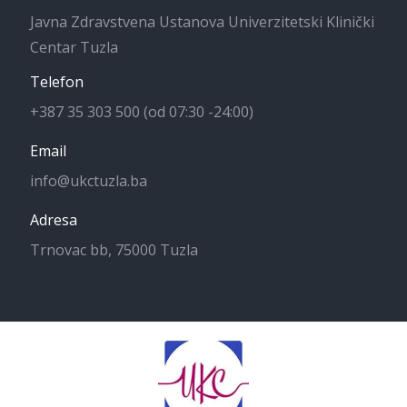
Javna Zdravstvena Ustanova Univerzitetski Klinički
Centar Tuzla
Telefon
+387 35 303 500 (od 07:30 -24:00)
Email
info@ukctuzla.ba
Adresa
Trnovac bb, 75000 Tuzla