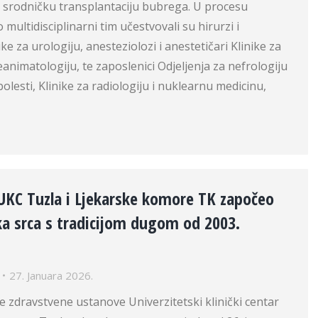
o srodničku transplantaciju bubrega. U procesu
 multidisciplinarni tim učestvovali su hirurzi i
ke za urologiju, anesteziolozi i anestetičari Klinike za
eanimatologiju, te zaposlenici Odjeljenja za nefrologiju
bolesti, Klinike za radiologiju i nuklearnu medicinu,
 UKC Tuzla i Ljekarske komore TK započeo
ka srca s tradicijom dugom od 2003.
27. Januara 2026.
ne zdravstvene ustanove Univerzitetski klinički centar