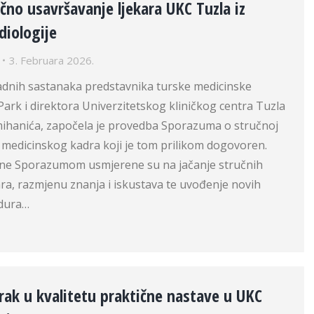
učno usavršavanje ljekara UKC Tuzla iz
diologije
3. Februara 2026.
dnih sastanaka predstavnika turske medicinske
Park i direktora Univerzitetskog kliničkog centra Tuzla
Umihanića, započela je provedba Sporazuma o stručnoj
ji medicinskog kadra koji je tom prilikom dogovoren.
sane Sporazumom usmjerene su na jačanje stručnih
ra, razmjenu znanja i iskustava te uvođenje novih
edura…
rak u kvalitetu praktične nastave u UKC