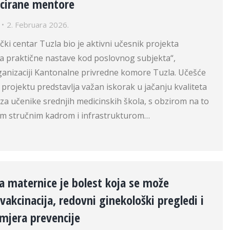
ficirane mentore
2. Februara 2026.
ički centar Tuzla bio je aktivni učesnik projekta
 praktične nastave kod poslovnog subjekta“,
ganizaciji Kantonalne privredne komore Tuzla. Učešće
rojektu predstavlja važan iskorak u jačanju kvaliteta
za učenike srednjih medicinskih škola, s obzirom na to
im stručnim kadrom i infrastrukturom…
a maternice je bolest koja se može
 vakcinacija, redovni ginekološki pregledi i
mjera prevencije