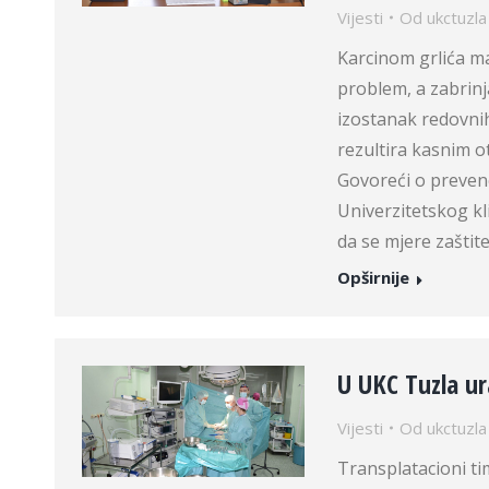
Vijesti
Od
ukctuzla
Karcinom grlića ma
problem, a zabrin
izostanak redovni
rezultira kasnim o
Govoreći o preven
Univerzitetskog kli
da se mjere zaštit
Opširnije
U UKC Tuzla u
Vijesti
Od
ukctuzla
Transplatacioni ti