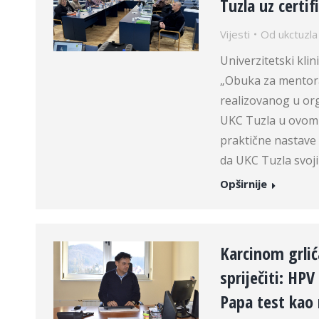
Tuzla uz certi
Vijesti
Od
ukctuzla
Univerzitetski klin
„Obuka za mentora
realizovanog u or
UKC Tuzla u ovom p
praktične nastave 
da UKC Tuzla svoj
Opširnije
Karcinom grlić
spriječiti: HPV
Papa test kao 