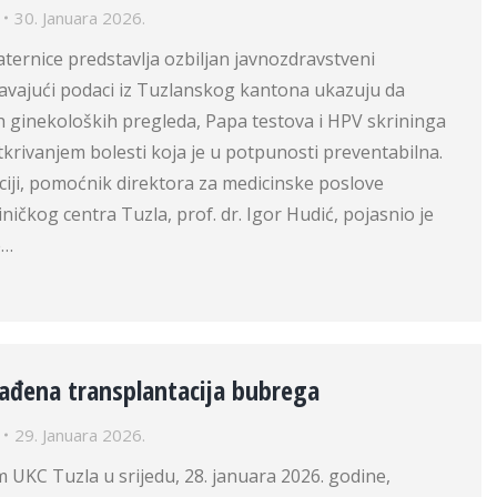
30. Januara 2026.
ternice predstavlja ozbiljan javnozdravstveni
javajući podaci iz Tuzlanskog kantona ukazuju da
h ginekoloških pregleda, Papa testova i HPV skrininga
tkrivanjem bolesti koja je u potpunosti preventabilna.
ciji, pomoćnik direktora za medicinske poslove
ničkog centra Tuzla, prof. dr. Igor Hudić, pojasnio je
e…
rađena transplantacija bubrega
29. Januara 2026.
m UKC Tuzla u srijedu, 28. januara 2026. godine,