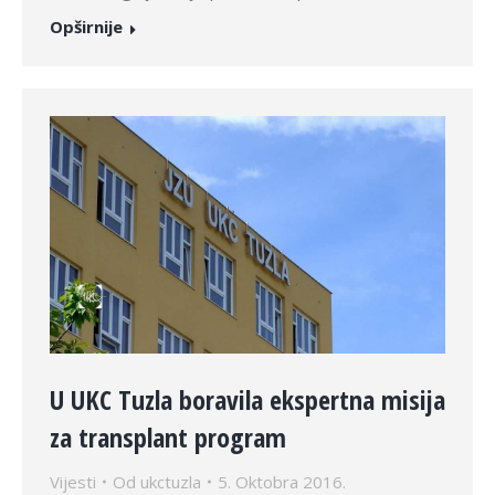
Opširnije
U UKC Tuzla boravila ekspertna misija
za transplant program
Vijesti
Od
ukctuzla
5. Oktobra 2016.