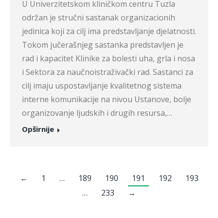
U Univerzitetskom kliničkom centru Tuzla
održan je stručni sastanak organizacionih
jedinica koji za cilj ima predstavljanje djelatnosti.
Tokom jučerašnjeg sastanka predstavljen je
rad i kapacitet Klinike za bolesti uha, grla i nosa
i Sektora za naučnoistraživački rad. Sastanci za
cilj imaju uspostavljanje kvalitetnog sistema
interne komunikacije na nivou Ustanove, bolje
organizovanje ljudskih i drugih resursa,…
Opširnije
←
1
…
189
190
191
192
193
…
233
→