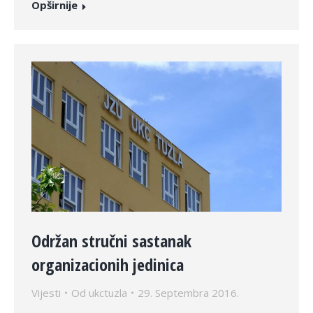
Opširnije
Održan stručni sastanak
organizacionih jedinica
Vijesti
Od
ukctuzla
29. Septembra 2016.