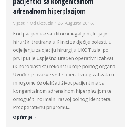
pacijentici sa kongenitalnom
adrenalnom hiperplazijom
Vijesti
Od
ukctuzla
26. Augusta 2016.
Kod pacijentice sa klitoromegalijom, koja je
hirurški tretirana u Klinici za dječije bolesti, u
odjeljenju za dječiju hirurgiju UKC Tuzla, po
prvi put je uspješno urađen operativni zahvat
(klitoroplastika) rekonstrukcije polnog organa.
Uvođenje ovakve vrste operativnog zahvata u
mnogome će olakšati život pacijentima sa
kongenitalnom adrenalnom hiperplazijom te
omogućiti normalni razvoj polnog identiteta.
Preoperativnu pripremu…
Opširnije