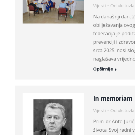
Vijesti
Od
ukctuzla
Na današnji dan, 29
obilježavanja ovog
federacija je podiz
prevenciji i zdrav
srca 2025. nosi sl
naglašava vrijedn
Opširnije
In memoriam
Vijesti
Od
ukctuzla
Prim. dr Anto Juri
života. Svoj radni 