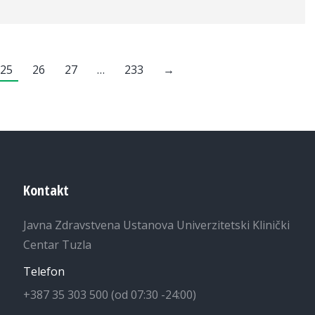
25
26
27
…
233
→
Kontakt
Javna Zdravstvena Ustanova Univerzitetski Klinički
Centar Tuzla
Telefon
+387 35 303 500 (od 07:30 -24:00)