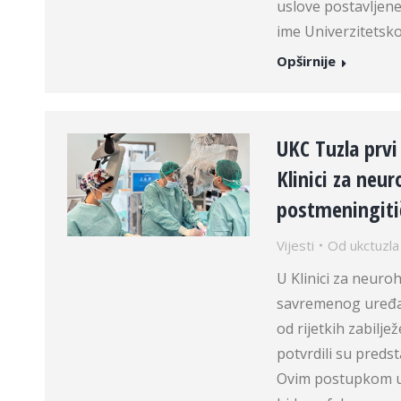
uslove postavljen
ime Univerzitetsk
Opširnije
UKC Tuzla prvi
Klinici za neur
postmeningiti
Vijesti
Od
ukctuzla
U Klinici za neuro
savremenog uređaja
od rijetkih zabilje
potvrdili su predst
Ovim postupkom us