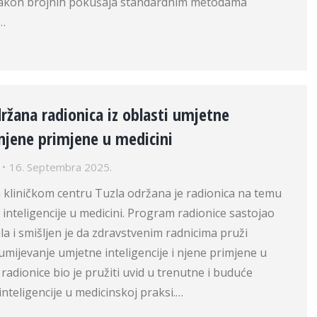
nakon brojnih pokušaja standardnim metodama
o…
ržana radionica iz oblasti umjetne
i njene primjene u medicini
16. Septembra 2025.
 kliničkom centru Tuzla održana je radionica na temu
nteligencije u medicini. Program radionice sastojao
 i smišljen je da zdravstvenim radnicima pruži
mijevanje umjetne inteligencije i njene primjene u
lj radionice bio je pružiti uvid u trenutne i buduće
nteligencije u medicinskoj praksi.…