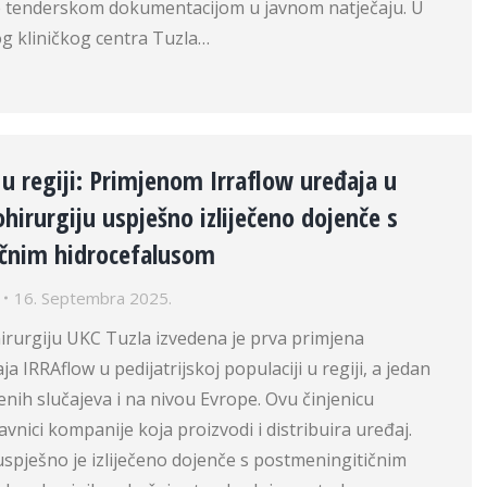
e tenderskom dokumentacijom u javnom natječaju. U
og kliničkog centra Tuzla…
 u regiji: Primjenom Irraflow uređaja u
ohirurgiju uspješno izliječeno dojenče s
čnim hidrocefalusom
16. Septembra 2025.
hirurgiju UKC Tuzla izvedena je prva primjena
 IRRAflow u pedijatrijskoj populaciji u regiji, a jedan
ženih slučajeva i na nivou Evrope. Ovu činjenicu
avnici kompanije koja proizvodi i distribuira uređaj.
pješno je izliječeno dojenče s postmeningitičnim