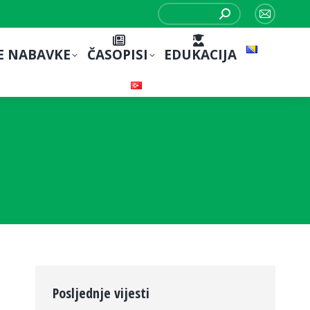
Search:
Mail
page
E NABAVKE
ČASOPISI
EDUKACIJA
opens
in
new
window
Posljednje vijesti