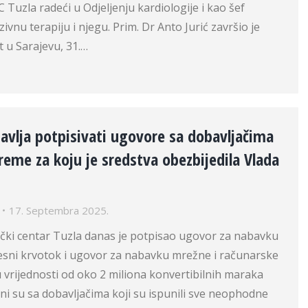
 Tuzla radeći u Odjeljenju kardiologije i kao šef
zivnu terapiju i njegu. Prim. Dr Anto Jurić završio je
t u Sarajevu, 31.…
avlja potpisivati ugovore sa dobavljačima
eme za koju je sredstva obezbijedila Vlada
17. Septembra 2025.
nički centar Tuzla danas je potpisao ugovor za nabavku
lesni krvotok i ugovor za nabavku mrežne i računarske
vrijednosti od oko 2 miliona konvertibilnih maraka
i su sa dobavljačima koji su ispunili sve neophodne