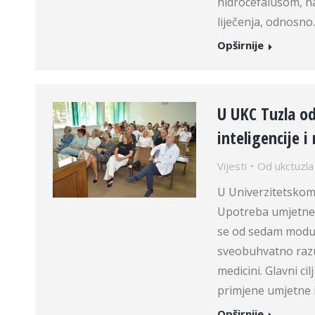
hidrocefalusom, 
liječenja, odnosn
Opširnije
U UKC Tuzla od
inteligencije 
Vijesti
Od
ukctuzla
U Univerzitetskom
Upotreba umjetne i
se od sedam modula
sveobuhvatno razu
medicini. Glavni ci
primjene umjetne i
Opširnije