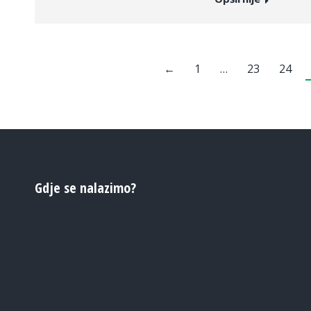
←
1
…
23
24
Gdje se nalazimo?