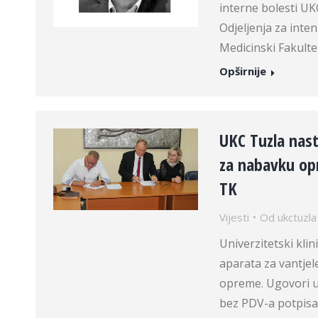
interne bolesti UKC
Odjeljenja za inten
Medicinski Fakulte
Opširnije
UKC Tuzla nast
za nabavku opr
TK
Vijesti
Od
ukctuzla
Univerzitetski kli
aparata za vantje
opreme. Ugovori u 
bez PDV-a potpisan