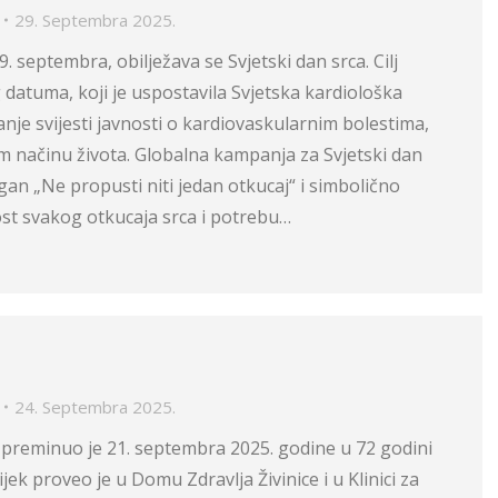
29. Septembra 2025.
. septembra, obilježava se Svjetski dan srca. Cilj
 datuma, koji je uspostavila Svjetska kardiološka
anje svijesti javnosti o kardiovaskularnim bolestima,
om načinu života. Globalna kampanja za Svjetski dan
ogan „Ne propusti niti jedan otkucaj“ i simbolično
ost svakog otkucaja srca i potrebu…
24. Septembra 2025.
ć preminuo je 21. septembra 2025. godine u 72 godini
vijek proveo je u Domu Zdravlja Živinice i u Klinici za