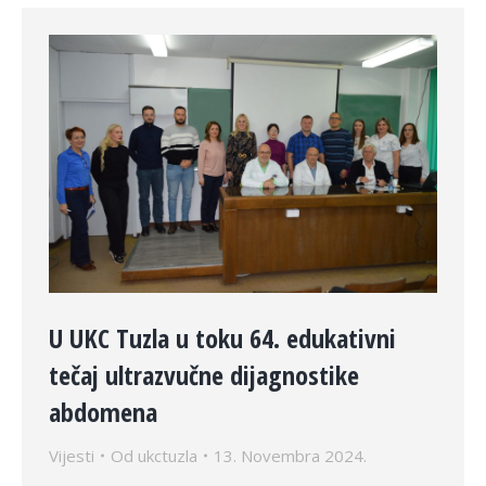
U UKC Tuzla u toku 64. edukativni
tečaj ultrazvučne dijagnostike
abdomena
Vijesti
Od
ukctuzla
13. Novembra 2024.