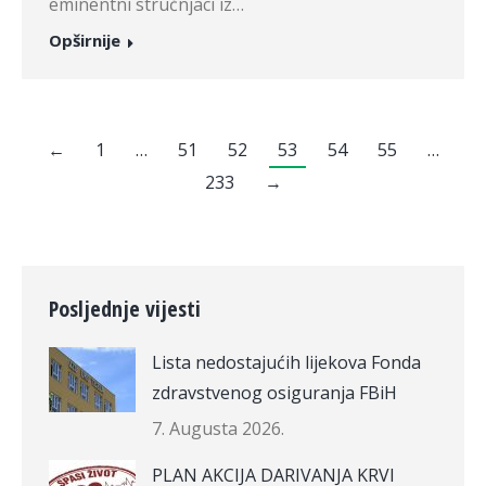
eminentni stručnjaci iz…
Opširnije
←
1
…
51
52
53
54
55
…
233
→
Posljednje vijesti
Lista nedostajućih lijekova Fonda
zdravstvenog osiguranja FBiH
7. Augusta 2026.
PLAN AKCIJA DARIVANJA KRVI