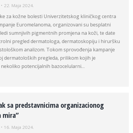
22. Maja 2024.
nike za kožne bolesti Univerzitetskog kliničkog centra
ampanje Euromelanoma, organizovani su besplatni
ledi sumnjivih pigmentnih promjena na koži, te date
rolni pregled dermatologa, dermatoskopiju i hiruršku
histološkom analizom. Tokom sprovođenja kampanje
roj dermatoloških pregleda, prilikom kojih je
 nekoliko potencijalnih bazocelularni…
ak sa predstavnicima organizacionog
 mira”
16. Maja 2024.