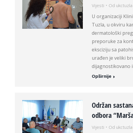
Vijesti
Od
ukctuzla
U organizaciji Kli
Tuzla, u okviru k
dermatološki preg
preporuke za kont
eksciziju sa pato
urađen je veliki b
dijagnostikovano i
Opširnije
Održan sastan
odbora “Marša
Vijesti
Od
ukctuzla