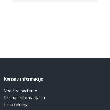
Korisne informacije
Vodič za pacijente
Pristup informacijama
Lista čekanja