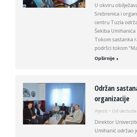
U okviru obilježav
Srebrenica i organ
centru Tuzla održa
Šekiba Umihanića 
Tokom sastanka ra
podršci tokom “Ma
Opširnije
Održan sasta
organizacije
Vijesti
Od
ukctuzla
Direktor Univerzite
Umihanić održao 