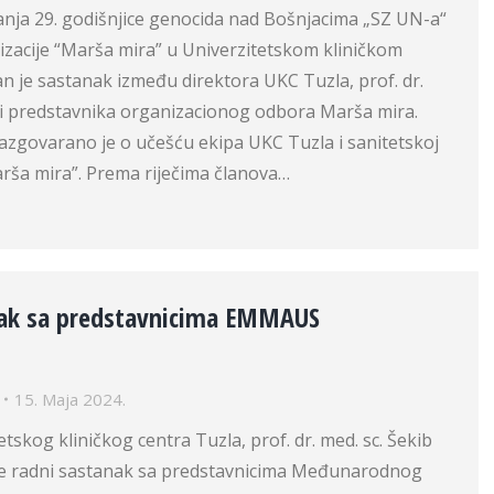
anja 29. godišnjice genocida nad Bošnjacima „SZ UN-a“
izacije “Marša mira” u Univerzitetskom kliničkom
n je sastanak između direktora UKC Tuzla, prof. dr.
i predstavnika organizacionog odbora Marša mira.
zgovarano je o učešću ekipa UKC Tuzla i sanitetskoj
rša mira”. Prema riječima članova…
nak sa predstavnicima EMMAUS
15. Maja 2024.
tskog kliničkog centra Tuzla, prof. dr. med. sc. Šekib
je radni sastanak sa predstavnicima Međunarodnog