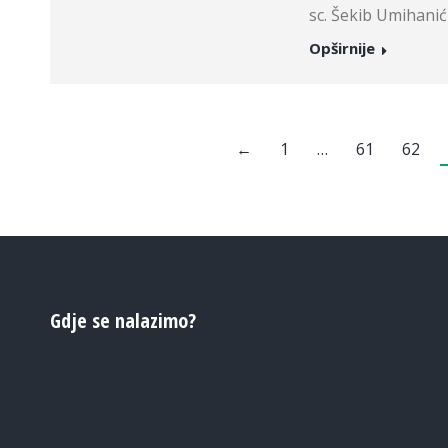
sc. Šekib Umihanić
Opširnije
←
1
…
61
62
Gdje se nalazimo?