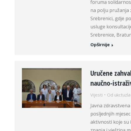
foruma solidarnos
na polju pružanja
Srebrenici, gdje p
usluge konsultacij
Srebrenice, Bratu
Opširnije
Uručene zahval
naučno-istraž
Vijesti
Od
ukctuzla
Javna zdravstvena 
posljednjih mjesec
aktivnosti koje su
znanja i vještina