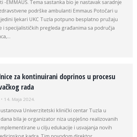
ti -EMMAUS. Tema sastanka bio je nastavak saradnje
 zdravstvene podrške ambulanti Emmaus Potočari u
ojedini ljekari UKC Tuzla potpuno besplatno pružaju
e i specijalističkih pregleda građanima sa područja
nca,…
nice za kontinuirani doprinos u procesu
ivačkog rada
14. Maja 2024.
ustanova Univerzitetski klinički centar Tuzla u
 dana bila je organizator niza uspješno realizovanih
 implementirane u cilju edukacije i usvajanja novih
 medicinskog kadra. Tim povodom direktor