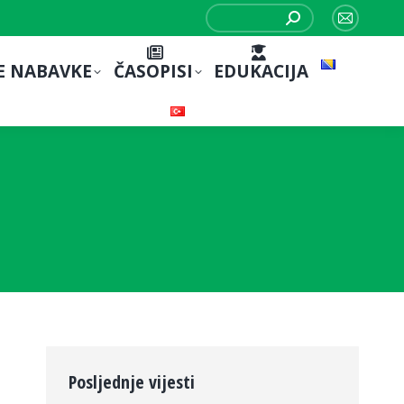
Search:
Mail
page
E NABAVKE
ČASOPISI
EDUKACIJA
opens
in
new
window
Posljednje vijesti