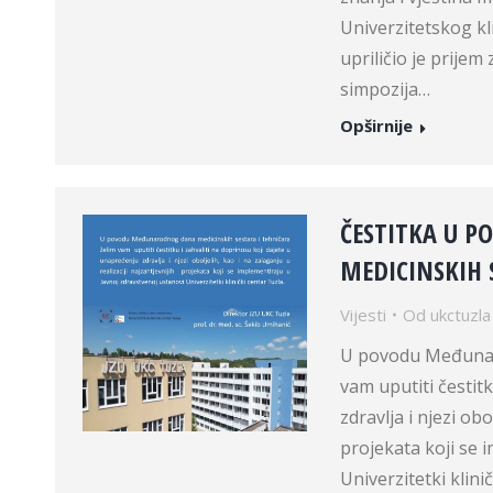
Univerzitetskog kl
upriličio je prije
simpozija…
Opširnije
ČESTITKA U 
MEDICINSKIH 
Vijesti
Od
ukctuzla
U povodu Međunaro
vam uputiti čestit
zdravlja i njezi obo
projekata koji se 
Univerzitetki klin