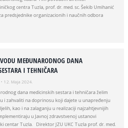
iničkog centra Tuzla, prof. dr. med. sc. Šekib Umihanić
m za predsjednike organizacionih i naučnih odbora
POVODU MEĐUNARODNOG DANA
SESTARA I TEHNIČARA
12. Maja 2024.
dnog dana medicinskih sestara i tehničara želim
ku i zahvaliti na doprinosu koji dajete u unapređenju
ljelih, kao i na zalaganju u realizaciji najzahtjevnijih
implementiraju u Javnoj zdravstvenoj ustanovi
ički centar Tuzla. Direktor JZU UKC Tuzla prof. dr. med.