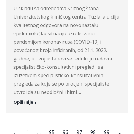
U skladu sa odredbama Kriznog štaba
Univerzitetskog kliničkog centra Tuzla, a u cilju
kvalitetnog odgovora na novonastalu
epidemiološku situaciju uzrokovanu
pandemijom koronavirusa (COVID-19) i
povećanog broja inficiranih, od 21.1. 2022.
godine, u ovoj ustanovi se redukuju redovni
specijalističko-konsultativni pregledi, sa
izuzetkom specijalističko-konsultativnih
pregleda za koje se po procjeni specijaliste
utvrdi da su neodložni i hitni.…
Opširnije
←
1
…
95
96
97
98
99
…