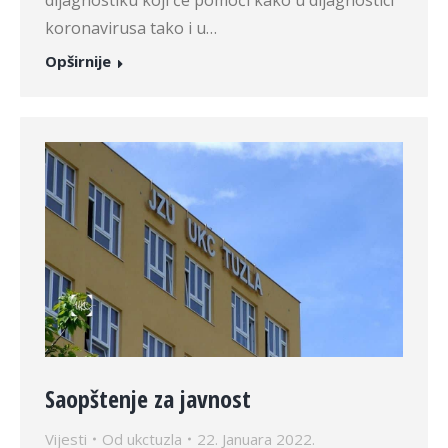
dijagnostiku koji će pomoći kako u dijagnostici
koronavirusa tako i u…
Opširnije
Saopštenje za javnost
Vijesti
Od
ukctuzla
22. Januara 2022.