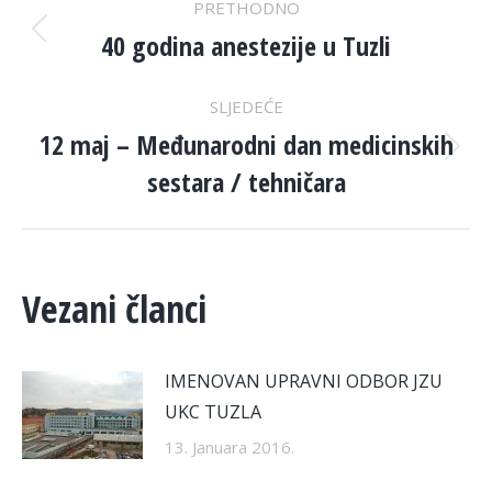
PRETHODNO
NAVIGATION
40 godina anestezije u Tuzli
Previous
post:
SLJEDEĆE
12 maj – Međunarodni dan medicinskih
Next
sestara / tehničara
post:
Vezani članci
IMENOVAN UPRAVNI ODBOR JZU
UKC TUZLA
13. Januara 2016.