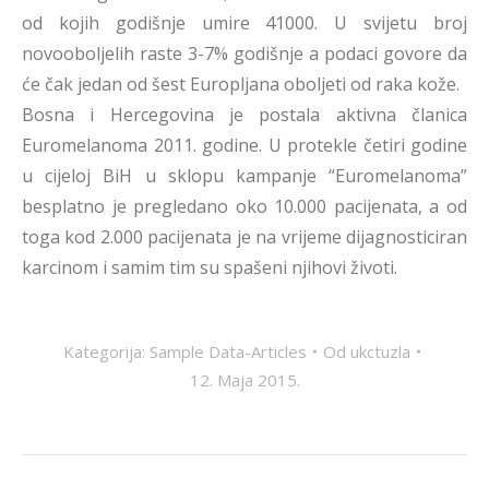
od kojih godišnje umire 41000. U svijetu broj
novooboljelih raste 3-7% godišnje a podaci govore da
će čak jedan od šest Europljana oboljeti od raka kože.
Bosna i Hercegovina je postala aktivna članica
Euromelanoma 2011. godine. U protekle četiri godine
u cijeloj BiH u sklopu kampanje “Euromelanoma”
besplatno je pregledano oko 10.000 pacijenata, a od
toga kod 2.000 pacijenata je na vrijeme dijagnosticiran
karcinom i samim tim su spašeni njihovi životi.
Kategorija:
Sample Data-Articles
Od
ukctuzla
12. Maja 2015.
POST