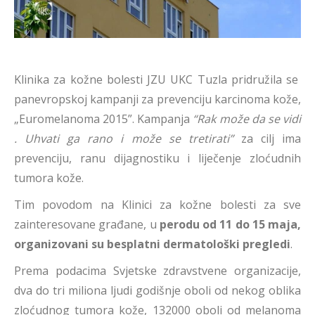
Klinika za kožne bolesti JZU UKC Tuzla pridružila se
panevropskoj kampanji za prevenciju karcinoma kože,
„Euromelanoma 2015”. Kampanja
“Rak može da se vidi
. Uhvati ga rano i može se tretirati”
za cilj ima
prevenciju, ranu dijagnostiku i liječenje zloćudnih
tumora kože.
Tim povodom na Klinici za kožne bolesti za sve
zainteresovane građane, u
perodu od 11 do 15 maja,
organizovani su besplatni dermatološki pregledi
.
Prema podacima Svjetske zdravstvene organizacije,
dva do tri miliona ljudi godišnje oboli od nekog oblika
zloćudnog tumora kože, 132000 oboli od melanoma