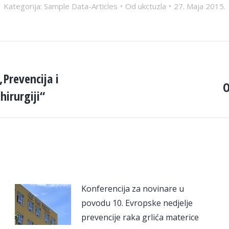
Kategorija:
Sample Data-Articles
Od
ukctuzla
27. Maja 2015.
Prevencija i
O
Next
irurgiji“
post:
Konferencija za novinare u
povodu 10. Evropske nedjelje
prevencije raka grlića materice