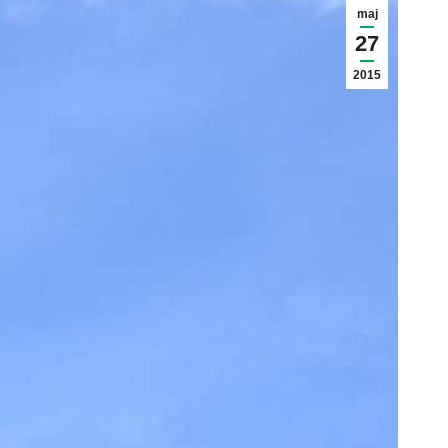
maj
27
2015