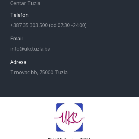
Centar Tuzla
Telefon
+387 35 303 500 (od 07:30 -24:00)
Email
info@ukctuzla.ba
Adresa
Trnovac bb, 75000 Tuzla