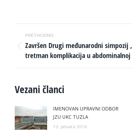
POST
PRETHODNO
NAVIGATION
Završen Drugi međunarodni simpozij „
Previous
tretman komplikacija u abdominalnoj h
post:
Vezani članci
IMENOVAN UPRAVNI ODBOR
JZU UKC TUZLA
13. Januara 2016.