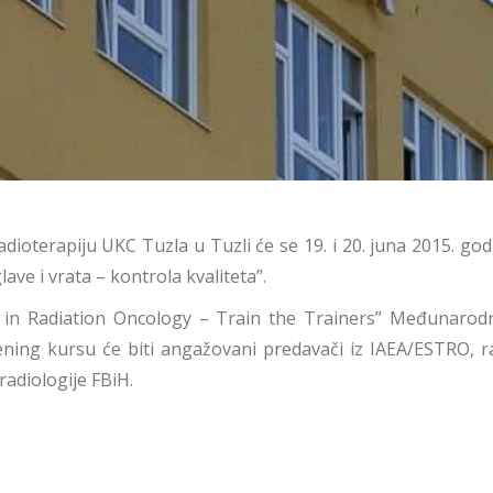
dioterapiju UKC Tuzla u Tuzli će se 19. i 20. juna 2015. god
lave i vrata – kontrola kvaliteta”.
 in Radiation Oncology – Train the Trainers” Međunarodn
ning kursu će biti angažovani predavači iz IAEA/ESTRO, rad
adiologije FBiH.