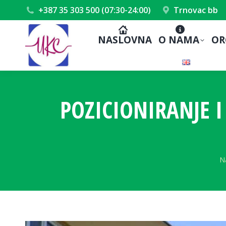
+387 35 303 500 (07:30-24:00)
Trnovac bb
NASLOVNA
O NAMA
OR
POZICIONIRANJE I
Y
N