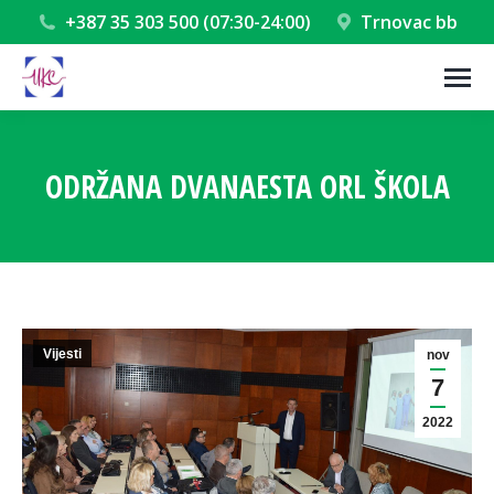
+387 35 303 500 (07:30-24:00)
Trnovac bb
ODRŽANA DVANAESTA ORL ŠKOLA
You are here:
Vijesti
nov
7
2022