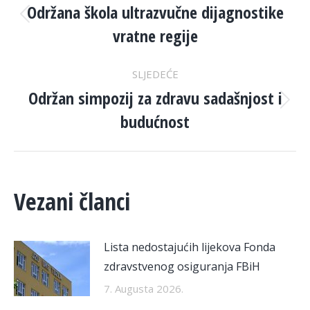
NAVIGATION
Održana škola ultrazvučne dijagnostike
Previous
vratne regije
post:
SLJEDEĆE
Održan simpozij za zdravu sadašnjost i
Next
budućnost
post:
Vezani članci
Lista nedostajućih lijekova Fonda
zdravstvenog osiguranja FBiH
7. Augusta 2026.