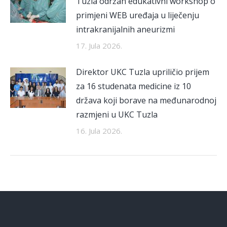
Tuzla održan edukativni workshop o
primjeni WEB uređaja u liječenju
intrakranijalnih aneurizmi
17. Jula 2026.
Direktor UKC Tuzla upriličio prijem
za 16 studenata medicine iz 10
država koji borave na međunarodnoj
razmjeni u UKC Tuzla
16. Jula 2026.