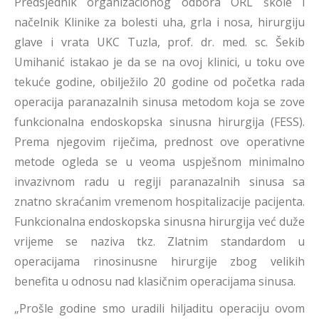
Predsjednik organizacionog odbora ORL škole i
načelnik Klinike za bolesti uha, grla i nosa, hirurgiju
glave i vrata UKC Tuzla, prof. dr. med. sc. Šekib
Umihanić istakao je da se na ovoj klinici, u toku ove
tekuće godine, obilježilo 20 godine od početka rada
operacija paranazalnih sinusa metodom koja se zove
funkcionalna endoskopska sinusna hirurgija (FESS).
Prema njegovim riječima, prednost ove operativne
metode ogleda se u veoma uspješnom minimalno
invazivnom radu u regiji paranazalnih sinusa sa
znatno skraćanim vremenom hospitalizacije pacijenta.
Funkcionalna endoskopska sinusna hirurgija već duže
vrijeme se naziva tkz. Zlatnim standardom u
operacijama rinosinusne hirurgije zbog velikih
benefita u odnosu nad klasičnim operacijama sinusa.
„Prošle godine smo uradili hiljaditu operaciju ovom