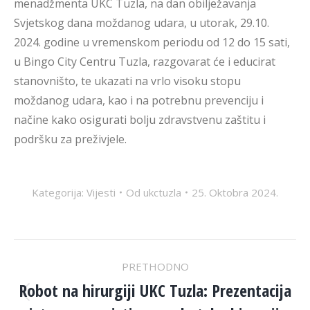
menadžmenta UKC Tuzla, na dan obilježavanja
Svjetskog dana moždanog udara, u utorak, 29.10.
2024. godine u vremenskom periodu od 12 do 15 sati,
u Bingo City Centru Tuzla, razgovarat će i educirat
stanovništo, te ukazati na vrlo visoku stopu
moždanog udara, kao i na potrebnu prevenciju i
načine kako osigurati bolju zdravstvenu zaštitu i
podršku za preživjele.
Kategorija:
Vijesti
Od
ukctuzla
25. Oktobra 2024.
POST
PRETHODNO
NAVIGATION
Robot na hirurgiji UKC Tuzla: Prezentacija
Previous