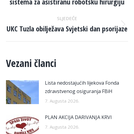
sistema za asistiranu robotsku hirurgiju
post:
SLJEDEĆE
UKC Tuzla obilježava Svjetski dan psorijaze
Next
post:
Vezani članci
Lista nedostajućih lijekova Fonda
zdravstvenog osiguranja FBiH
7. Augusta 2026.
PLAN AKCIJA DARIVANJA KRVI
7. Augusta 2026.