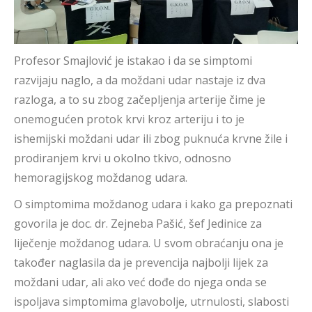
Profesor Smajlović je istakao i da se simptomi
razvijaju naglo, a da moždani udar nastaje iz dva
razloga, a to su zbog začepljenja arterije čime je
onemogućen protok krvi kroz arteriju i to je
ishemijski moždani udar ili zbog puknuća krvne žile i
prodiranjem krvi u okolno tkivo, odnosno
hemoragijskog moždanog udara.
O simptomima moždanog udara i kako ga prepoznati
govorila je doc. dr. Zejneba Pašić, šef Jedinice za
liječenje moždanog udara. U svom obraćanju ona je
također naglasila da je prevencija najbolji lijek za
moždani udar, ali ako već dođe do njega onda se
ispoljava simptomima glavobolje, utrnulosti, slabosti