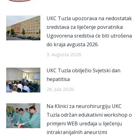
UKC Tuzla upozorava na nedostatak
sredstava za liječenje povratnika:
Ugovorena sredstva će biti utrošena
do kraja avgusta 2026.
3. Augusta 2026.
UKC Tuzla obilježio Svjetski dan
hepatitisa
28. Jula 2026.
Na Klinici za neurohirurgiju UKC
Tuzla održan edukativni workshop o
primjeni WEB uređaja u liječenju
intrakranijalnih aneurizmi