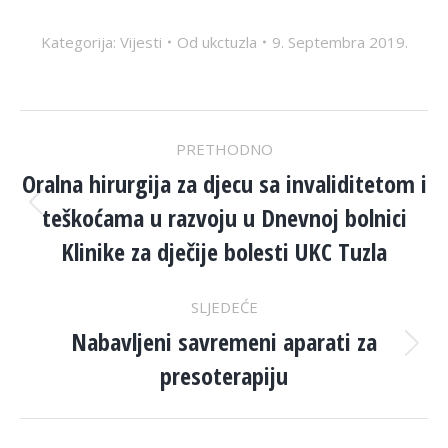
Kategorija:
Vijesti
Od
ukctuzla
9. Septembra 2019.
POST
PRETHODNO
NAVIGATION
Oralna hirurgija za djecu sa invaliditetom i
teškoćama u razvoju u Dnevnoj bolnici
Previous
post:
Klinike za dječije bolesti UKC Tuzla
SLJEDEĆE
Nabavljeni savremeni aparati za
Next
presoterapiju
post: