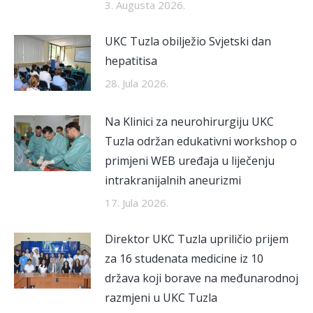
3. Augusta 2026.
UKC Tuzla obilježio Svjetski dan
hepatitisa
28. Jula 2026.
Na Klinici za neurohirurgiju UKC
Tuzla održan edukativni workshop o
primjeni WEB uređaja u liječenju
intrakranijalnih aneurizmi
17. Jula 2026.
Direktor UKC Tuzla upriličio prijem
za 16 studenata medicine iz 10
država koji borave na međunarodnoj
razmjeni u UKC Tuzla