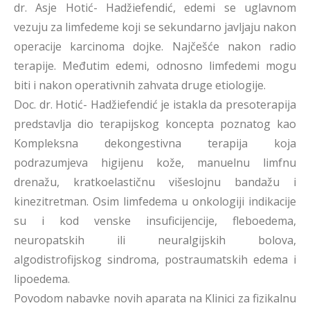
dr. Asje Hotić- Hadžiefendić, edemi se uglavnom
vezuju za limfedeme koji se sekundarno javljaju nakon
operacije karcinoma dojke. Najčešće nakon radio
terapije. Međutim edemi, odnosno limfedemi mogu
biti i nakon operativnih zahvata druge etiologije.
Doc. dr. Hotić- Hadžiefendić je istakla da presoterapija
predstavlja dio terapijskog koncepta poznatog kao
Kompleksna dekongestivna terapija koja
podrazumjeva higijenu kože, manuelnu limfnu
drenažu, kratkoelastičnu višeslojnu bandažu i
kinezitretman. Osim limfedema u onkologiji indikacije
su i kod venske insuficijencije, fleboedema,
neuropatskih ili neuralgijskih bolova,
algodistrofijskog sindroma, postraumatskih edema i
lipoedema.
Povodom nabavke novih aparata na Klinici za fizikalnu