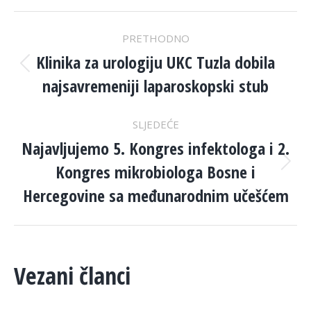
POST
PRETHODNO
NAVIGATION
Klinika za urologiju UKC Tuzla dobila
Previous
najsavremeniji laparoskopski stub
post:
SLJEDEĆE
Najavljujemo 5. Kongres infektologa i 2.
Kongres mikrobiologa Bosne i
Next
post:
Hercegovine sa međunarodnim učešćem
Vezani članci