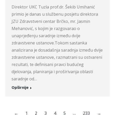
Direktor UKC Tuzla prof.dr. Šekib Umihanić
primio je danas u službenu posjetu direktora
JZU Zdravstveni centar Brčko, mr. Jasmin
Mehanović, s kojim je razgovarao o
unaprjeđenju saradnje između dvije
zdravstvene ustanove.Tokom sastanka
analizirana je dosadašnja saradnja između dvije
zdravstvene ustanove, razmatrani su ostvareni
rezultati, te definisani pravci budućeg
djelovanja, planiranja i proširivanja oblasti
saradnje od…
Opširnije
←
1
2
3
4
5
…
233
→