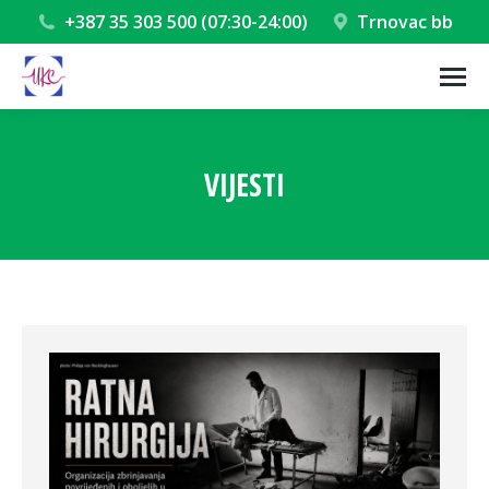
+387 35 303 500 (07:30-24:00)
Trnovac bb
VIJESTI
You are here: