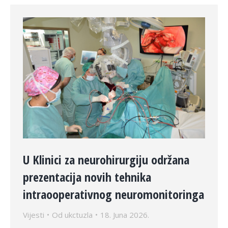
U Klinici za neurohirurgiju održana
prezentacija novih tehnika
intraooperativnog neuromonitoringa
Vijesti
Od
ukctuzla
18. Juna 2026.