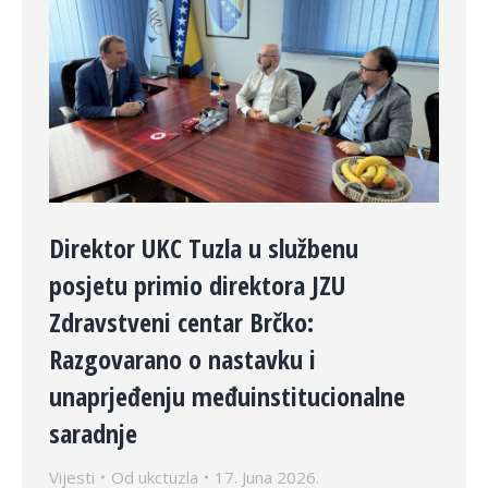
Direktor UKC Tuzla u službenu
posjetu primio direktora JZU
Zdravstveni centar Brčko:
Razgovarano o nastavku i
unaprjeđenju međuinstitucionalne
saradnje
Vijesti
Od
ukctuzla
17. Juna 2026.