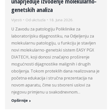
unaprjeđuje izvođenje molekularno-
genetskih analiza
Vijesti
Od
ukctuzla
18. Juna 2026.
U Zavodu za patologiju Poliklinike za
laboratorijsku dijagnostiku, na Odjeljenju za
molekularnu patologiju, u funkciju je stavljen
novi molekularno-genetski sistem EASY PGX
DIATECH, koji donosi značajno proširenje
mogućnosti dijagnostike malignih i drugih
oboljenja. Tokom proteklih dana realizovana je
početna edukacija i stručna prezentacija na
novom aparatu, čime su stvoreni uslovi za
njegovu primjenu u svakodnevnom…
Opširnije