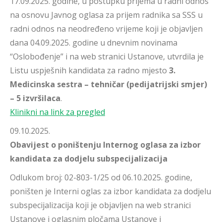
17.09.2025. godine, u postupku prijema u radni odnos
na osnovu Javnog oglasa za prijem radnika sa SSS u
radni odnos na neodređeno vrijeme koji je objavljen
dana 04.09.2025. godine u dnevnim novinama
“Oslobođenje” i na web stranici Ustanove, utvrdila je
Listu uspješnih kandidata za radno mjesto
3.
Medicinska sestra – tehničar (pedijatrijski smjer)
– 5 izvršilaca
.
Klinikni na link za pregled
09.10.2025.
Obavijest o poništenju Internog oglasa za izbor
kandidata za dodjelu subspecijalizacija
Odlukom broj: 02-803-1/25 od 06.10.2025. godine,
poništen je Interni oglas za izbor kandidata za dodjelu
subspecijalizacija koji je objavljen na web stranici
Ustanove i oglasnim pločama Ustanove i